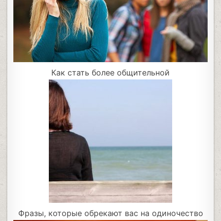
Как стать более общительной
Фразы, которые обрекают вас на одиночество