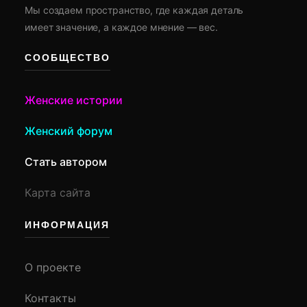
Мы создаем пространство, где каждая деталь
имеет значение, а каждое мнение — вес.
СООБЩЕСТВО
Женские истории
Женский форум
Стать автором
Карта сайта
ИНФОРМАЦИЯ
О проекте
Контакты