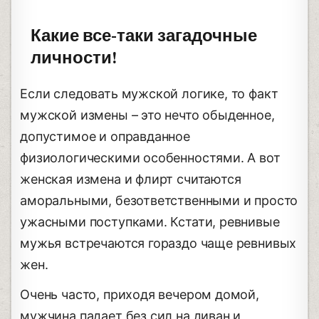
Какие все-таки загадочные
личности!
Если следовать мужской логике, то факт
мужской измены – это нечто обыденное,
допустимое и оправданное
физиологическими особенностями. А вот
женская измена и флирт считаются
аморальными, безответственными и просто
ужасными поступками. Кстати, ревнивые
мужья встречаются гораздо чаще ревнивых
жен.
Очень часто, приходя вечером домой,
мужчина падает без сил на диван и