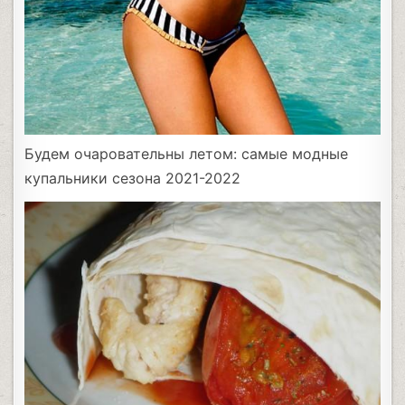
Будем очаровательны летом: самые модные
купальники сезона 2021-2022