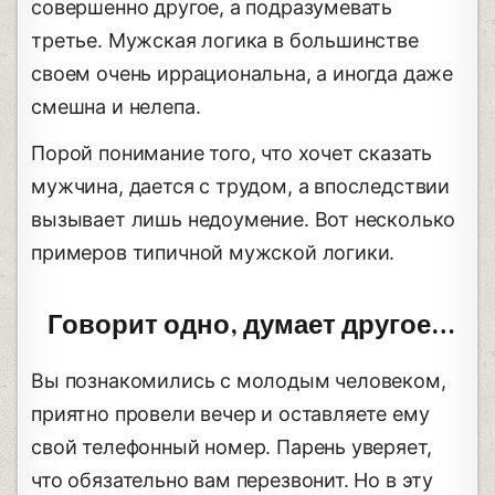
совершенно другое, а подразумевать
третье. Мужская логика в большинстве
своем очень иррациональна, а иногда даже
смешна и нелепа.
Порой понимание того, что хочет сказать
мужчина, дается с трудом, а впоследствии
вызывает лишь недоумение. Вот несколько
примеров типичной мужской логики.
Говорит одно, думает другое…
Вы познакомились с молодым человеком,
приятно провели вечер и оставляете ему
свой телефонный номер. Парень уверяет,
что обязательно вам перезвонит. Но в эту