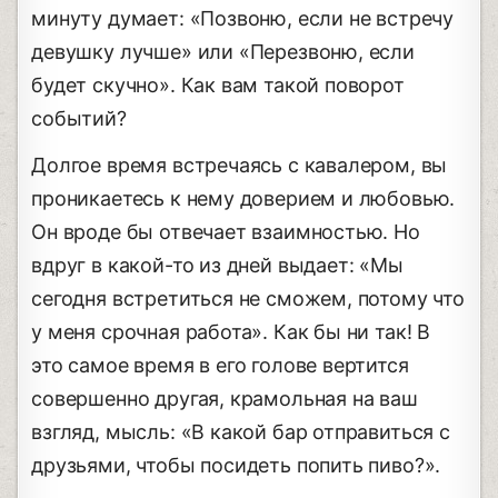
минуту думает: «Позвоню, если не встречу
девушку лучше» или «Перезвоню, если
будет скучно». Как вам такой поворот
событий?
Долгое время встречаясь с кавалером, вы
проникаетесь к нему доверием и любовью.
Он вроде бы отвечает взаимностью. Но
вдруг в какой-то из дней выдает: «Мы
сегодня встретиться не сможем, потому что
у меня срочная работа». Как бы ни так! В
это самое время в его голове вертится
совершенно другая, крамольная на ваш
взгляд, мысль: «В какой бар отправиться с
друзьями, чтобы посидеть попить пиво?».