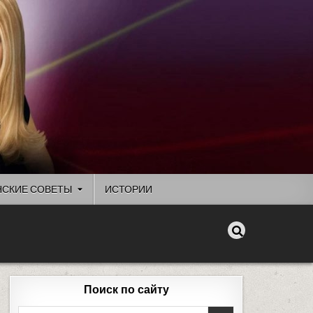
СКИЕ СОВЕТЫ
ИСТОРИИ
Поиск по сайту