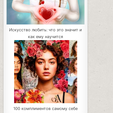
Искусство любить: что это значит и
как ему научится
100 комплиментов самому себе