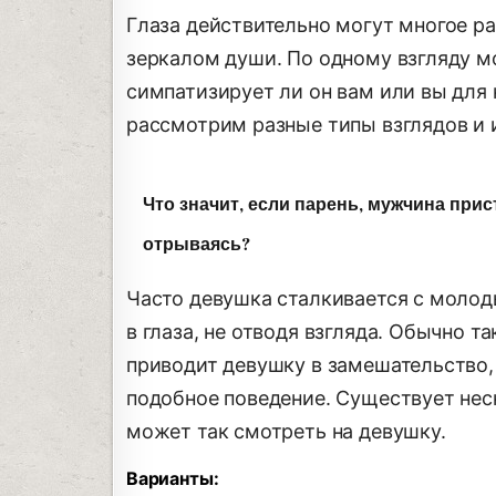
Глаза действительно могут многое ра
зеркалом души. По одному взгляду 
симпатизирует ли он вам или вы для 
рассмотрим разные типы взглядов и и
Что значит, если парень, мужчина прис
отрываясь?
Часто девушка сталкивается с молод
в глаза, не отводя взгляда. Обычно 
приводит девушку в замешательство, 
подобное поведение. Существует нес
может так смотреть на девушку.
Варианты: