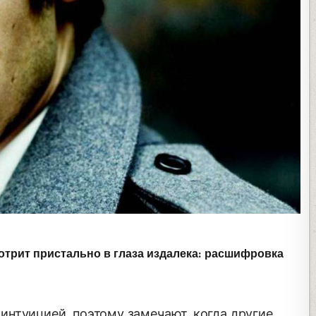
мотрит пристально в глаза издалека: расшифровка
нтуицией, поэтому замечают, когда другие