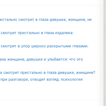
ристально смотрит в глаза девушке, женщине, не
 смотрит пристально в глаза издалека:
ь смотрит в упор широко раскрытыми глазами:
аза женщине, девушке и улыбается: что это
а смотрит пристально в глаза девушке, женщине?
при разговоре, отводит взгляд: психология