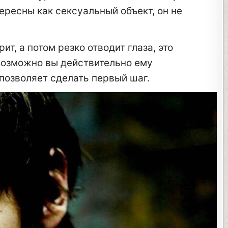
ересны как сексуальный объект, он не
ит, а потом резко отводит глаза, это
 Возможно вы действительно ему
 позволяет сделать первый шаг.