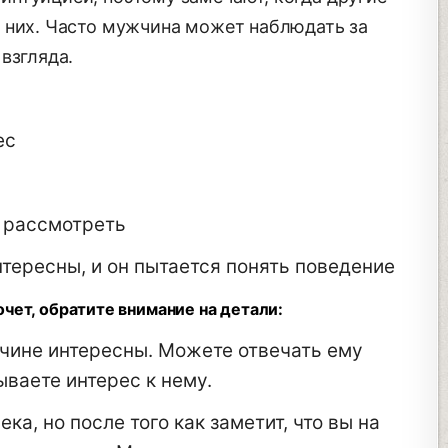
 них. Часто мужчина может наблюдать за
взгляда.
ес
с рассмотреть
нтересны, и он пытается понять поведение
очет, обратите внимание на детали:
чине интересны. Можете отвечать ему
ваете интерес к нему.
ка, но после того как заметит, что вы на