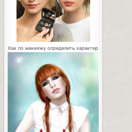
Как по макияжу определить характер