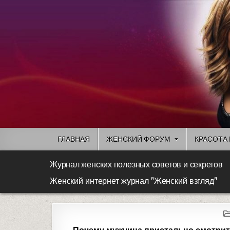
ГЛАВНАЯ
ЖЕНСКИЙ ФОРУМ
КРАСОТА 
Журнал женских полезных советов и секретов
Женский интернет журнал "Женский взгляд"