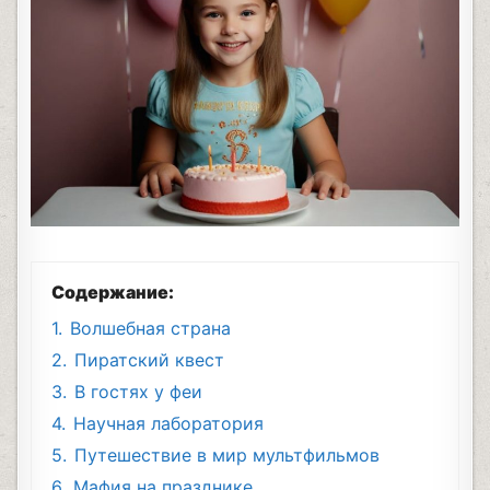
Содержание:
1.
Волшебная страна
2.
Пиратский квест
3.
В гостях у феи
4.
Научная лаборатория
5.
Путешествие в мир мультфильмов
6.
Мафия на празднике