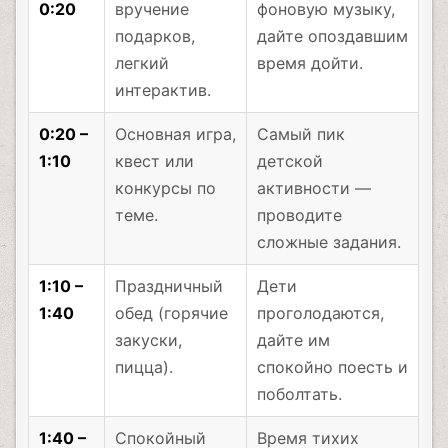
0:20
вручение
фоновую музыку,
подарков,
дайте опоздавшим
легкий
время дойти.
интерактив.
0:20 –
Основная игра,
Самый пик
1:10
квест или
детской
конкурсы по
активности —
теме.
проводите
сложные задания.
1:10 –
Праздничный
Дети
1:40
обед (горячие
проголодаются,
закуски,
дайте им
пицца).
спокойно поесть и
поболтать.
1:40 –
Спокойный
Время тихих