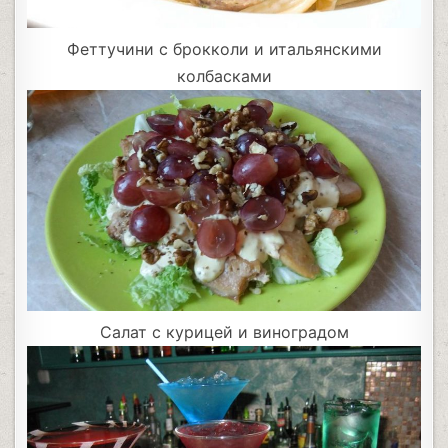
Феттучини с брокколи и итальянскими
колбасками
Салат с курицей и виноградом