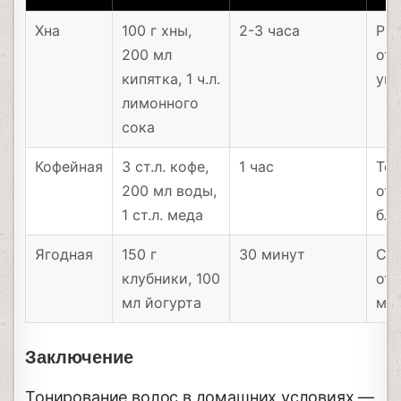
Хна
100 г хны,
2-3 часа
Ры
200 мл
отт
кипятка, 1 ч.л.
укр
лимонного
сока
Кофейная
3 ст.л. кофе,
1 час
Те
200 мл воды,
отт
1 ст.л. меда
бле
Ягодная
150 г
30 минут
Св
клубники, 100
отт
мл йогурта
мяг
Заключение
Тонирование волос в домашних условиях —