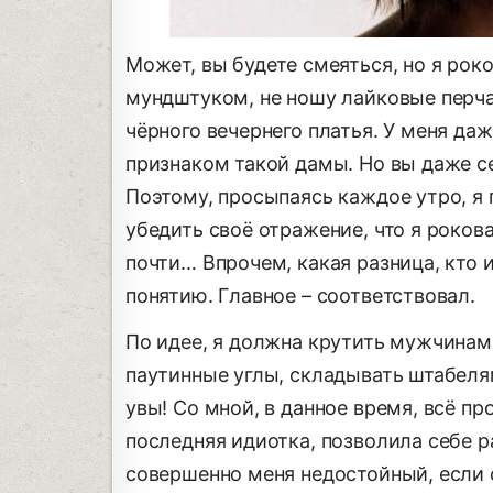
Может, вы будете смеяться, но я рок
мундштуком, не ношу лайковые перча
чёрного вечернего платья. У меня да
признаком такой дамы. Но вы даже себ
Поэтому, просыпаясь каждое утро, я 
убедить своё отражение, что я роков
почти… Впрочем, какая разница, кто 
понятию. Главное – соответствовал.
По идее, я должна крутить мужчинам
паутинные углы, складывать штабелям
увы! Со мной, в данное время, всё пр
последняя идиотка, позволила себе 
совершенно меня недостойный, если 