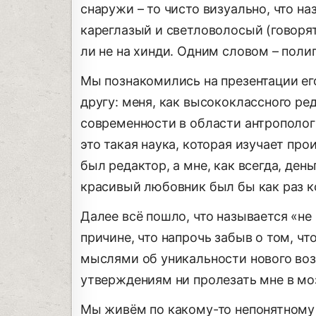
снаружи – то чисто визуально, что на
кареглазый и светловолосый (говорят
ли не на хинди. Одним словом – полиг
Мы познакомились на презентации его
другу: меня, как высококлассного ре
современности в области антрополог
это такая наука, которая изучает пр
был редактор, а мне, как всегда, день
красивый любовник был бы как раз к
Далее всё пошло, что называется «не 
причине, что напрочь забыв о том, ч
мыслями об уникальности нового воз
утверждениям ни пролезать мне в моз
Мы живём по какому-то непонятному 