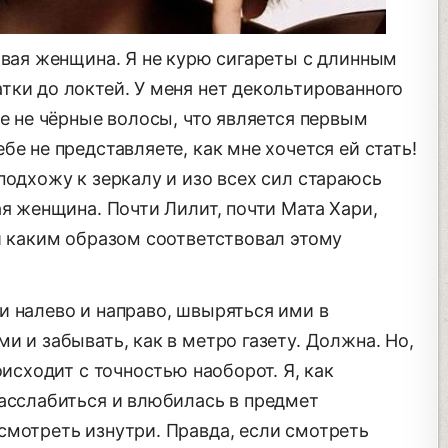
овая женщина. Я не курю сигареты с длинным
тки до локтей. У меня нет декольтированного
же не чёрные волосы, что является первым
е не представляете, как мне хочется ей стать!
подхожу к зеркалу и изо всех сил стараюсь
ая женщина. Почти Лилит, почти Мата Хари,
и каким образом соответствовал этому
и налево и направо, швыряться ими в
и и забывать, как в метро газету. Должна. Но,
оисходит с точностью наоборот. Я, как
расслабиться и влюбилась в предмет
смотреть изнутри. Правда, если смотреть