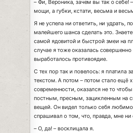
– Фи, Вероника, зачем вы так о себе!
мощи, а губки, кстати, весьма и весь
Я не успела ни ответить, ни удрать, 
малейшего шанса сделать это. Знает
самой ядовитой и быстрой змеи на п
случае я тоже оказалась совершенно 
выработалось противоядие.
С тех пор так и повелось: я платила з
текстом. А потом – потом стало ещё 
современности, оказался не то чтобы
постным, пресным, зацикленным на с
вещей. Он видел только себя любимог
спрашивал о том, что, правда, мне ни
– О, да! – восклицала я.