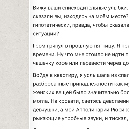
Вижу ваши снисходительные улыбки. В
сказали вы, находясь на моём месте?
гипотетически, правда, чтобы сказа
ситуации?
Гром грянул в прошлую пятницу. Я п
времени. Ну что мне стоило не идти п
чашечку кофе или перевести через до
Войдя в квартиру, я услышала из спа
разбросанные принадлежности как му
женских вещей было значительно боль
могла. На кровати, светясь девствен
девчушки, а мой Апполинарий Рюрико
рыкающие утробные звуки, и тискал, 