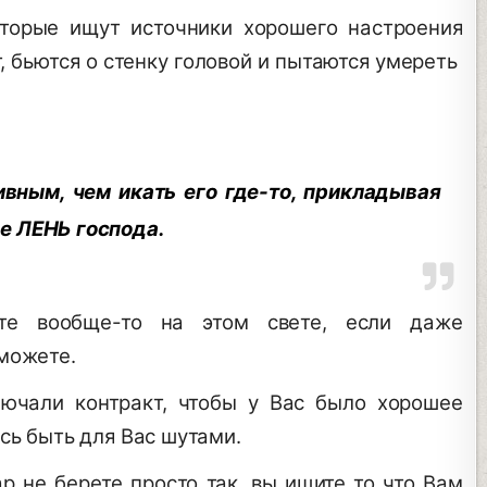
торые ищут источники хорошего настроения
т, бьются о стенку головой и пытаются умереть
вным, чем икать его где-то, прикладывая
се ЛЕНЬ господа.
те вообще-то на этом свете, если даже
 можете.
лючали контракт, чтобы у Вас было хорошее
сь быть для Вас шутами.
ар не берете просто так, вы ищите то что Вам