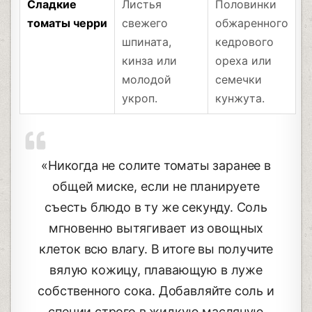
Сладкие
Листья
Половинки
томаты черри
свежего
обжаренного
шпината,
кедрового
кинза или
ореха или
молодой
семечки
укроп.
кунжута.
«Никогда не солите томаты заранее в
общей миске, если не планируете
съесть блюдо в ту же секунду. Соль
мгновенно вытягивает из овощных
клеток всю влагу. В итоге вы получите
вялую кожицу, плавающую в луже
собственного сока. Добавляйте соль и
специи строго в жидкую масляную