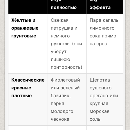
полностью
эффекта
Желтые и
Свежая
Пара капель
оранжевые
петрушка и
лимонного
грунтовые
немного
сока прямо
рукколы (они
на срез.
уберут
лишнюю
приторность).
Классические
Фиолетовый
Щепотка
красные
или зеленый
сушеного
плотные
базилик,
орегано или
перья
крупная
молодого
морская
чеснока.
соль.