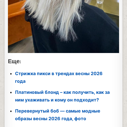
Еще:
Стрижка пикси в трендах весны 2026
года
Платиновый блонд – как получить, как за
ним ухаживать и кому он подходит?
Перевернутый боб — самые модные
образы весны 2026 года, фото