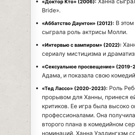
Ханна сыграл
«Доктор Кто» (2006):
Bride».
В этом
«Аббатство Даунтон» (2012):
сыграла роль актрисы Молли.
Ханн
«Интервью с вампиром» (2022):
сериалу мистицизма и драматиз
«Сексуальное просвещение» (2019-2
Адама, и показала свою комедий
Роль Реб
«Тед Лассо» (2020-2023):
прорывом для Ханны, принеся е
критиков. Ее игра была высоко о
профессионалами. Она получил
второго плана в комедийном сер
номинаций. Ханна Уэддингхэм с