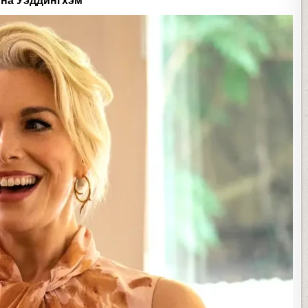
на Уэддингхэм