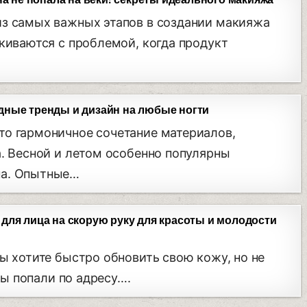
на не попала на веки: секреты идеального макияжа
из самых важных этапов в создании макияжа
лкиваются с проблемой, когда продукт
ные тренды и дизайн на любые ногти
то гармоничное сочетание материалов,
а. Весной и летом особенно популярны
на. Опытные…
для лица на скорую руку для красоты и молодости
вы хотите быстро обновить свою кожу, но не
 вы попали по адресу….