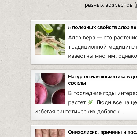
разных возрастов (
5 полезных свойств алоэ ве
Алоэ вера — это растени
традиционной медицине и
известны многим, однак
Натуральная косметика в д
свеклы
В последние годы интере
растет
. Люди все чащ
избегая синтетических добавок…
Онихолизис: причины и пос