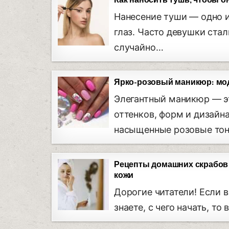
Как наносить тушь, чтобы о
Нанесение туши — одно 
глаз. Часто девушки ста
случайно…
Ярко-розовый маникюр: мод
Элегантный маникюр — э
оттенков, форм и дизайн
насыщенные розовые то
Рецепты домашних скрабов 
кожи
Дорогие читатели! Если 
знаете, с чего начать, то