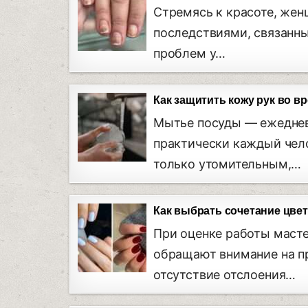
Стремясь к красоте, же
последствиями, связанны
проблем у…
Как защитить кожу рук во в
Мытье посуды — ежедневн
практически каждый чело
только утомительным,…
Как выбрать сочетание цве
При оценке работы масте
обращают внимание на пр
отсутствие отслоения…