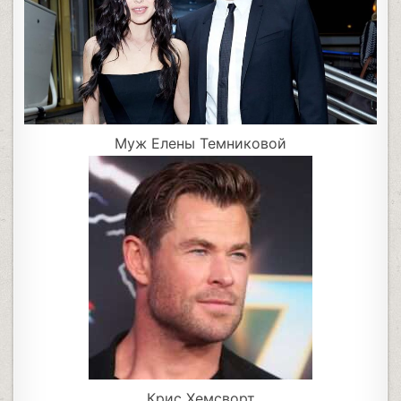
Муж Елены Темниковой
Крис Хемсворт