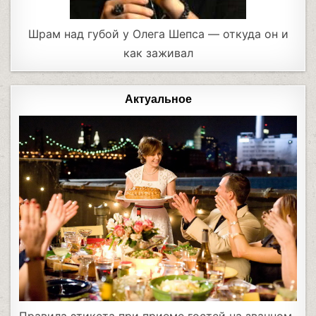
Шрам над губой у Олега Шепса — откуда он и
как заживал
Актуальное
Правила этикета при приеме гостей на званном