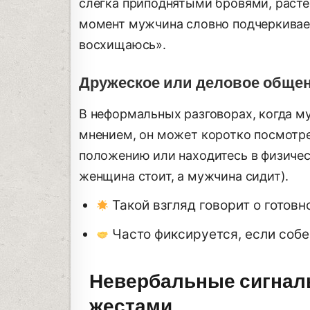
слегка приподнятыми бровями, расте
момент мужчина словно подчеркивает
восхищаюсь».
Дружеское или деловое обще
В неформальных разговорах, когда м
мнением, он может коротко посмотрет
положению или находитесь в физичес
женщина стоит, а мужчина сидит).
Такой взгляд говорит о готовн
Часто фиксируется, если соб
Невербальные сигналы
жестами