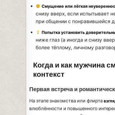
Смущение или лёгкая неуверенно
снизу вверх, если испытывает н
при общении с понравившейся д
Попытка установить доверительн
ниже глаз (а иногда и снизу вв
более тёплому, личному разгово
Когда и как мужчина с
контекст
Первая встреча и романтичес
На этапе знакомства или флирта
взгля
влюблённости и повышенного интерес