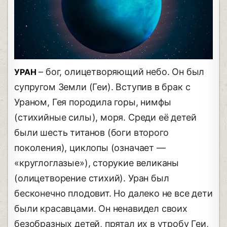
– бог, олицетворяющий небо. Он был
УРАН
супругом Земли (Геи). Вступив в брак с
Ураном, Гея породила горы, нимфы
(стихийные силы), моря. Среди её детей
были шесть титанов (боги второго
поколения), циклопы (означает —
«круглоглазые»), сторукие великаны
(олицетворение стихий). Уран был
бесконечно плодовит. Но далеко не все дети
были красавцами. Он ненавидел своих
безобразных детей, прятал их в утробу Геи,