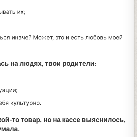
ывать их;
ься иначе? Может, это и есть любовь моей
ась на людях, твои родители:
уации;
ебя культурно.
кой-то товар, но на кассе выяснилось,
умала.