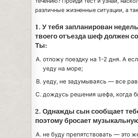
течению? Пройди тест и узнай, наско
различные жизненные ситуации, а та
1. У тебя запланирован недель
твоего отъезда шеф должен с
Ты:
отложу поездку на 1-2 дня. А ес
уеду на море;
уеду, не задумываясь — все рав
дождусь решения шефа, когда бы
2. Однажды сын сообщает тебе
поэтому бросает музыкальную
не буду препятствовать — это ж