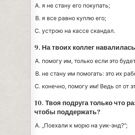
я не стану его покупать;
я все равно куплю его;
устрою на кассе скандал.
9. На твоих коллег навалилась
помогу им, только если это буде
не стану им помогать: это их раб
конечно, помогу им! Ведь от от э
10. Твоя подруга только что р
чтобы поддержать?
„Поехали к морю на уик-энд?”;