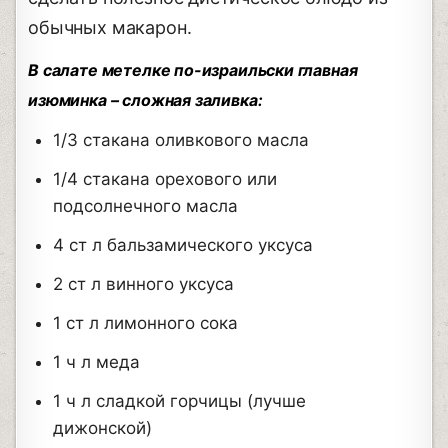
обычных макарон.
В салате метелке по-израильски главная
изюминка – сложная заливка:
1/3 стакана оливкового масла
1/4 стакана орехового или
подсолнечного масла
4 ст л бальзамического уксуса
2 ст л винного уксуса
1 ст л лимонного сока
1 ч л меда
1 ч л сладкой горчицы (лучше
дижонской)