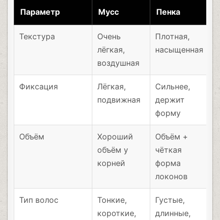
Параметр
Мусс
Пенка
Текстура
Очень
Плотная,
лёгкая,
насыщенная
воздушная
Фиксация
Лёгкая,
Сильнее,
подвижная
держит
форму
Объём
Хороший
Объём +
объём у
чёткая
корней
форма
локонов
Тип волос
Тонкие,
Густые,
короткие,
длинные,