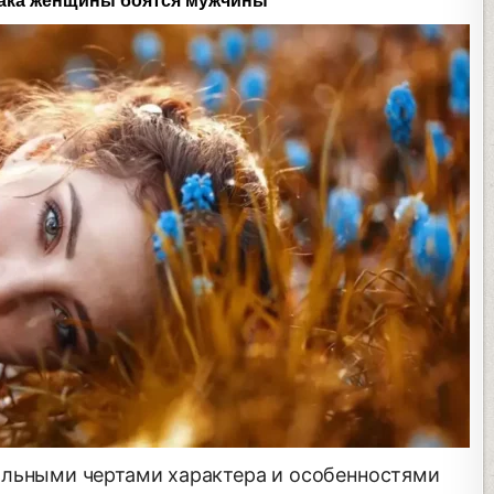
иака женщины боятся мужчины
альными чертами характера и особенностями