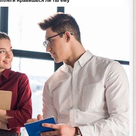
коллеги нравишься ли ты ему