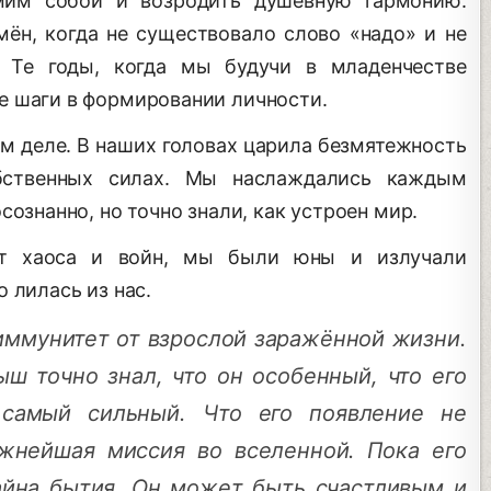
мим собой и возродить душевную гармонию.
мён, когда не существовало слово «надо» и не
 Те годы, когда мы будучи в младенчестве
е шаги в формировании личности.
м деле. В наших головах царила безмятежность
бственных силах. Мы наслаждались каждым
сознанно, но точно знали, как устроен мир.
от хаоса и войн, мы были юны и излучали
 лилась из нас.
иммунитет от взрослой заражённой жизни.
ш точно знал, что он особенный, что его
 самый сильный. Что его появление не
жнейшая миссия во вселенной. Пока его
айна бытия. Он может быть счастливым и