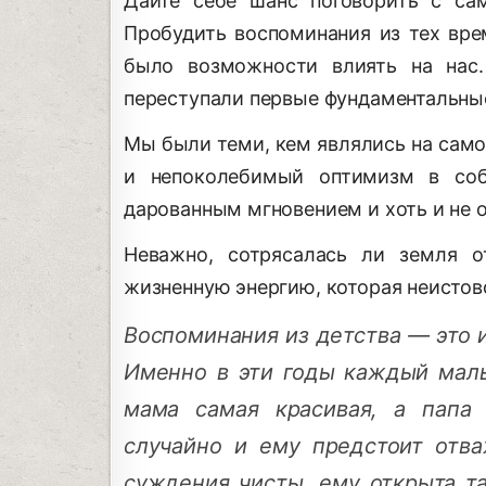
Дайте себе шанс поговорить с са
Пробудить воспоминания из тех вре
было возможности влиять на нас.
переступали первые фундаментальны
Мы были теми, кем являлись на само
и непоколебимый оптимизм в со
дарованным мгновением и хоть и не о
Неважно, сотрясалась ли земля 
жизненную энергию, которая неистово
Воспоминания из детства — это 
Именно в эти годы каждый малы
мама самая красивая, а папа
случайно и ему предстоит отва
суждения чисты, ему открыта т