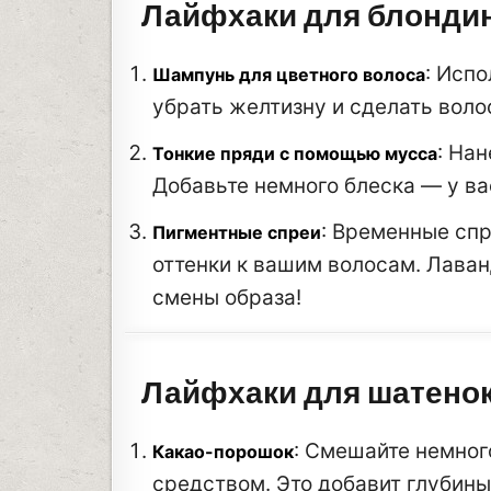
Лайфхаки для блонди
: Исп
Шампунь для цветного волоса
убрать желтизну и сделать вол
: На
Тонкие пряди с помощью мусса
Добавьте немного блеска — у ва
: Временные сп
Пигментные спреи
оттенки к вашим волосам. Лава
смены образа!
Лайфхаки для шатено
: Смешайте немно
Какао-порошок
средством. Это добавит глубин