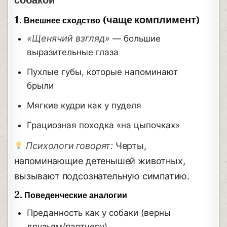
собакой
1.
(чаще комплимент)
Внешнее сходство
«Щенячий взгляд»
— большие
выразительные глаза
Пухлые губы, которые напоминают
брыли
Мягкие кудри как у пуделя
Грациозная походка «на цыпочках»
Психологи говорят:
Черты,
напоминающие детенышей животных,
вызывают подсознательную симпатию.
2.
Поведенческие аналогии
Преданность как у собаки (верны
друзьям/партнеру)