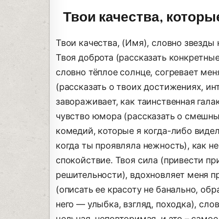
Твои качества, которы
Твои качества, (Имя), словно звезды
Твоя доброта (рассказать конкретные
словно тёплое солнце, согревает мен
(рассказать о твоих достижениях, инт
завораживает, как таинственная гала
чувство юмора (рассказать о смешных
комедий, которые я когда-либо виде
когда ты проявляла нежность), как н
спокойствие. Твоя сила (привести п
решительности), вдохновляет меня п
(описать ее красоту не банально, об
него — улыбка, взгляд, походка), сл
цельная, неповторимая, и это – самое