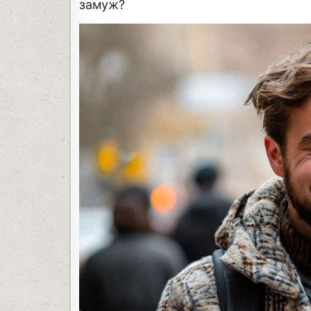
замуж?