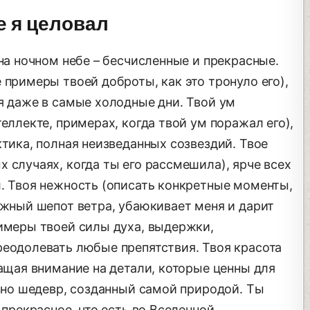
е я целовал
 на ночном небе – бесчисленные и прекрасные.
 примеры твоей доброты, как это тронуло его),
я даже в самые холодные дни. Твой ум
еллекте, примерах, когда твой ум поражал его),
ктика, полная неизведанных созвездий. Твое
 случаях, когда ты его рассмешила), ярче всех
л. Твоя нежность (описать конкретные моменты,
ежный шепот ветра, убаюкивает меня и дарит
римеры твоей силы духа, выдержки,
реодолевать любые препятствия. Твоя красота
ращая внимание на детали, которые ценны для
овно шедевр, созданный самой природой. Ты
 прекрасное, что есть во Вселенной.