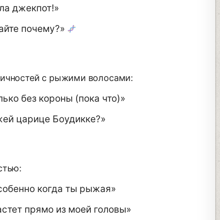
ла джекпот!»
айте почему?»
личностей с рыжими волосами:
лько без короны (пока что)»
жей царице Боудикке?»
стью:
собенно когда ты рыжая»
стет прямо из моей головы»