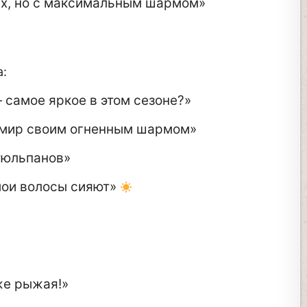
ах, но с максимальным шармом»
:
— самое яркое в этом сезоне?»
 мир своим огненным шармом»
тюльпанов»
 мои волосы сияют»
:
оже рыжая!»