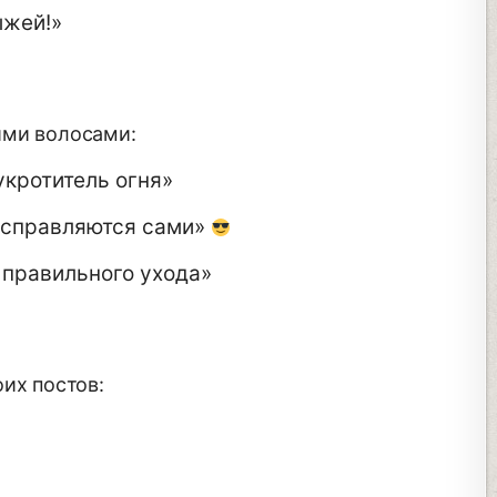
ыжей!»
ими волосами:
кротитель огня»
 справляются сами»
 правильного ухода»
их постов: