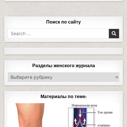
Поиск по сайту
Разделы женского журнала
Материалы по теме: