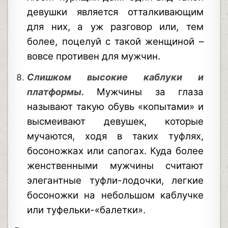
девушки является отталкивающим
для них, а уж разговор или, тем
более, поцелуй с такой женщиной –
вовсе противен для мужчин.
Слишком высокие каблуки и
Мужчины за глаза
платформы.
называют такую обувь «копытами» и
высмеивают девушек, которые
мучаются, ходя в таких туфлях,
босоножках или сапогах. Куда более
женственными мужчины считают
элегантные туфли-лодочки, легкие
босоножки на небольшом каблучке
или туфельки-«балетки».