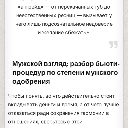
«апгрейд» — от перекачанных губ до
неестественных ресниц — вызывает у
него лишь подсознательное недоверие
и желание сбежать».
Мужской взгляд: разбор бьюти-
процедур по степени мужского
одобрения
Чтобы понять, во что действительно стоит
вкладывать деньги и время, а от чего лучше
отказаться ради сохранения гармонии в
отношениях, сверьтесь с этой