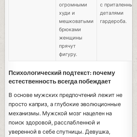
огромными
с приталенным
худи и
деталями
мешковатыми
гардероба.
брюками
женщины
прячут
фигуру.
Психологический подтекст: почему
естественность всегда побеждает
В основе мужских предпочтений лежит не
просто каприз, а глубокие эволюционные
механизмы. Мужской мозг нацелен на
поиск здоровой, расслабленной и
уверенной в себе спутницы. Девушка,