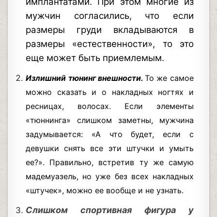
имплантатами. При этом многие из
мужчин согласились, что если
размеры груди вкладываются в
размеры «естественности», то это
еще может быть приемлемым.
Излишний тюнинг внешности.
То же самое
можно сказать и о накладных ногтях и
ресницах, волосах. Если элементы
«тюннинга» слишком заметны, мужчина
задумывается: «А что будет, если с
девушки снять все эти штучки и умыть
ее?». Правильно, встретив ту же самую
мадемуазель, но уже без всех накладных
«штучек», можно ее вообще и не узнать.
Слишком спортивная фигура у