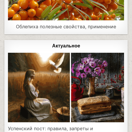
Облепиха полезные свойства, применение
Актуальное
Успенский пост: правила, запреты и