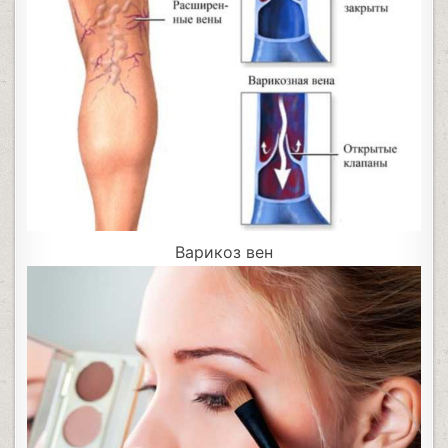
Варикоз вен