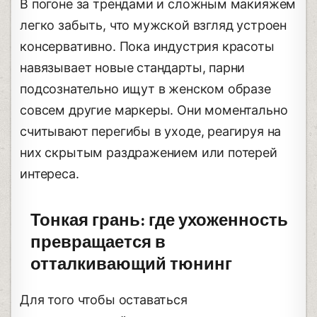
В погоне за трендами и сложным макияжем
легко забыть, что мужской взгляд устроен
консервативно. Пока индустрия красоты
навязывает новые стандарты, парни
подсознательно ищут в женском образе
совсем другие маркеры. Они моментально
считывают перегибы в уходе, реагируя на
них скрытым раздражением или потерей
интереса.
Тонкая грань: где ухоженность
превращается в
отталкивающий тюнинг
Для того чтобы оставаться