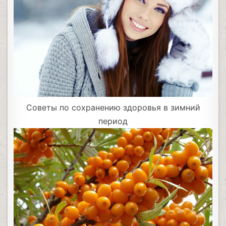
Советы по сохранению здоровья в зимний
период