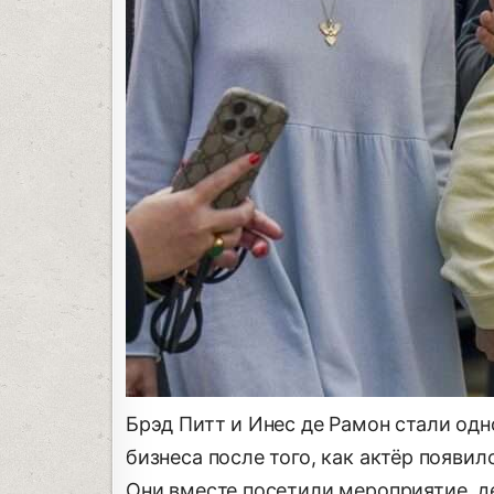
Брэд Питт и Инес де Рамон стали од
бизнеса после того, как актёр появи
Они вместе посетили мероприятие, д