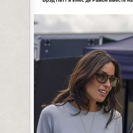
Брэд Питт и Инес де Рамон вместе н