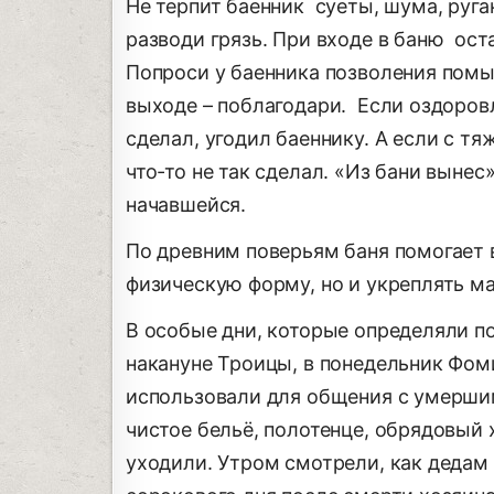
Не терпит баенник суеты, шума, руга
разводи грязь. При входе в баню ост
Попроси у баенника позволения помы
выходе – поблагодари. Если оздоров
сделал, угодил баеннику. А если с тя
что-то не так сделал. «Из бани вынес
начавшейся.
По древним поверьям баня помогает 
физическую форму, но и укреплять м
В особые дни, которые определяли п
накануне Троицы, в понедельник Фом
использовали для общения с умерши
чистое бельё, полотенце, обрядовый 
уходили. Утром смотрели, как дедам 