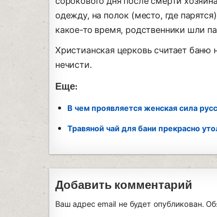
сорокового дня после смерти хозяина
одежду, на полок (место, где парятся
какое-то время, родственники шли па
Христианская церковь считает баню н
нечисти.
Еще:
В чем проявляется женская сила рус
Травяной чай для бани прекрасно ут
Добавить комментарий
Ваш адрес email не будет опубликован.
Об