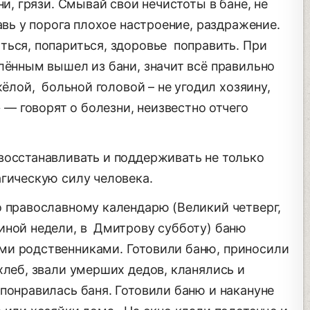
ни, грязи. Смывай свои нечистоты в бане, не
авь у порога плохое настроение, раздражение.
ться, попариться, здоровье поправить. При
лённым вышел из бани, значит всё правильно
жёлой, больной головой – не угодил хозяину,
» — говорят о болезни, неизвестно отчего
восстанавливать и поддерживать не только
агическую силу человека.
о православному календарю (Великий четверг,
иной недели, в Дмитрову субботу) баню
ми родственниками. Готовили баню, приносили
хлеб, звали умерших дедов, кланялись и
понравилась баня. Готовили баню и накануне