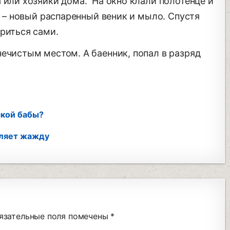
 или хозяйки дома. На окно клали полотенце и
) – новый распаренный веник и мыло. Спустя
риться сами.
ечистым местом. А баенник, попал в разряд
ской бабы?
оляет жажду
язательные поля помечены
*