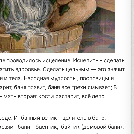
де проводилось исцеление. Исцелить – сделать
атить здоровье. Сделать цельным — это значит
и и тела. Народная мудрость , пословицы и
арит, баня правит, баня все грехи смывает; В
 мать вторая: кости распарит, всё дело
воде. И банный веник – целитель в бане.
озяин бани – баенник, байник (домовой бани).