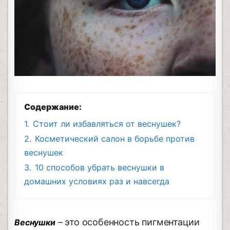
Содержание:
1.
Стоит ли избавляться от веснушек?
2.
Косметический салон в борьбе против
веснушек
3.
10 способов убрать веснушки в
домашних условиях раз и навсегда
– это особенность пигментации
Веснушки