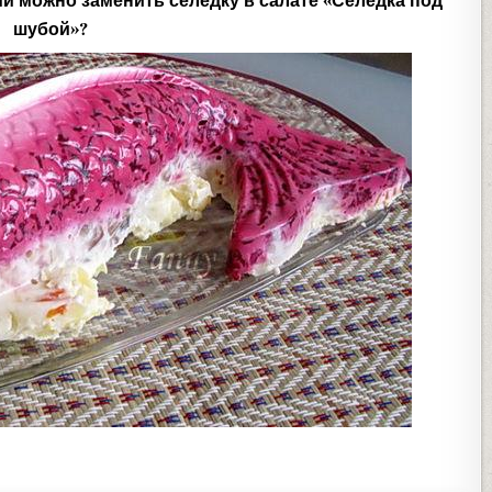
и можно заменить селедку в салате «Селедка под
шубой»?