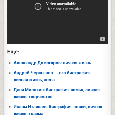
Еще:
Александр Домогаров: личная жизнь
Андрей Чернышов — его биография,
личная жизнь, жена
Даня Милохин: биография, семья, личная
жизнь, творчество
Ислам Итляшев: биография, песни, личная
жизнь, травма