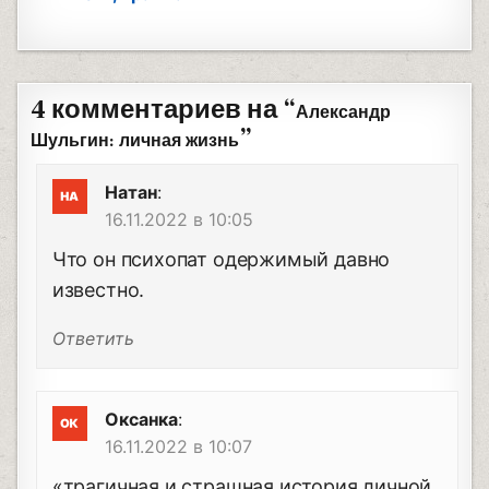
4 комментариев на “
Александр
”
Шульгин: личная жизнь
Натан
:
16.11.2022 в 10:05
Что он психопат одержимый давно
известно.
Ответить
Оксанка
:
16.11.2022 в 10:07
«трагичная и страшная история личной