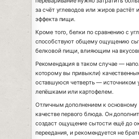
переваривание нужно затратить больш
за счёт углеводов или жиров растёт 
эффекта пищи.
Кроме того, белки по сравнению с у
способствуют общему ощущению сыто
белковой пищи, влияющим на вкусов
Рекомендация в таком случае — напол
которому вы привыкли) качественным
оставшуюся четверть — источником у
лепёшками или картофелем.
Отличным дополнением к основному п
качестве первого блюда. Он дополни
создаст ощущение сытости ещё до ок
переедания, и рекомендуется не брать