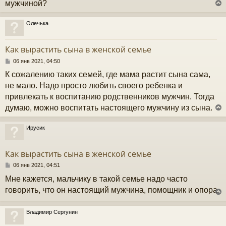
мужчиной?
е
Олечька
у
т
Как вырастить сына в женской семье
ь
с
С
06 янв 2021, 04:50
о
К сожалению таких семей, где мама растит сына сама,
к
о
б
не мало. Надо просто любить своего ребенка и
щ
привлекать к воспитанию родственников мужчин. Тогда
е
ч
н
думаю, можно воспитать настоящего мужчину из сына.
и
е
у
Ирусик
у
т
Как вырастить сына в женской семье
ь
с
С
06 янв 2021, 04:51
о
Мне кажется, мальчику в такой семье надо часто
к
о
б
говорить, что он настоящий мужчина, помощник и опора.
щ
е
ч
н
Владимир Сергунин
и
у
е