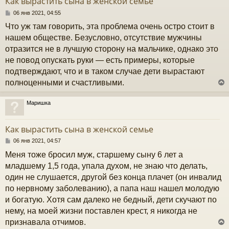
Как вырастить сына в женской семье
ь
с
С
06 янв 2021, 04:55
о
Что уж там говорить, эта проблема очень остро стоит в
к
о
б
нашем обществе. Безусловно, отсутствие мужчины
щ
отразится не в лучшую сторону на мальчике, однако это
е
ч
н
не повод опускать руки — есть примеры, которые
и
подтверждают, что и в таком случае дети вырастают
е
у
полноценными и счастливыми.
Маришка
у
т
Как вырастить сына в женской семье
ь
с
С
06 янв 2021, 04:57
о
Меня тоже бросил муж, старшему сыну 6 лет а
к
о
б
младшему 1,5 года, упала духом, не знаю что делать,
щ
один не слушается, другой без конца плачет (он инвалид
е
ч
н
по нервному заболеванию), а папа наш нашел молодую
и
и богатую. Хотя сам далеко не бедный, дети скучают по
е
у
нему, на моей жизни поставлен крест, я никогда не
признавала отчимов.