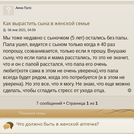
Анна Пупс
у
т
Как вырастить сына в женской семье
ь
с
С
06 янв 2021, 04:59
о
Мы тоже недавно с сыночком (5 лет) остались без папы.
к
о
б
Папа ушел, видится с сыном только когда я 40 раз
щ
попрошу, созванивается, только если я прошу. Внушаю
е
ч
н
сыну, что если папа и мама расстались, то это не значит,
и
что и он с папой расстался, что папа его очень
е
у
любит(хотя сама в этом не очень уверена),что папа
всегда будет рядом, когда это потребуется (и в этом не
уверена). Но это все, что я могу. Не знаю, что еще можно
сделать, чтобы сгладить стресс от ухода отца.
7 сообщений • Страница
1
из
1
у
Похожие темы
т
ь
Что должно быть в женской аптечке?
с
к