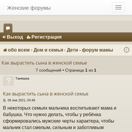
Женские форумы
T
o
g
g
Регистрация
l
Выход
Р
е
г
и
с
т
р
а
ц
и
я
e
ор
n
ум
a
обо всем
Дом и семья
Дети - форум мамы
v
ы
i
Как вырастить сына в женской семье
g
7 сообщений • Страница
1
из
1
a
t
Танюшка
i
o
Как вырастить сына в женской семье
n
С
06 янв 2021, 04:48
о
В некоторых семьях мальчика воспитывают мама и
о
б
бабушка. Что нужно делать, чтобы у ребёнка
щ
сформировались мужские черты характера, чтобы
е
н
мальчик стал смелым, сильным и заботливым
и