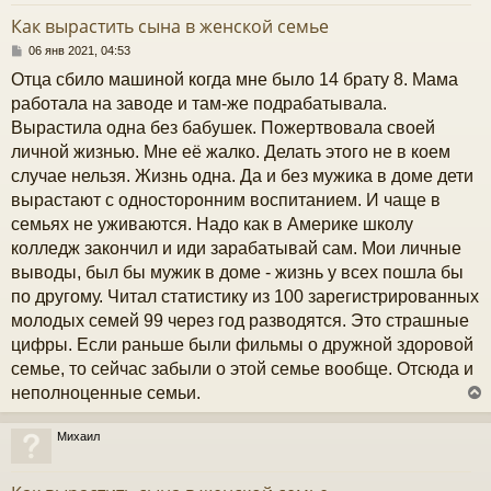
у
т
Как вырастить сына в женской семье
ь
с
С
06 янв 2021, 04:53
о
Отца сбило машиной когда мне было 14 брату 8. Мама
к
о
б
работала на заводе и там-же подрабатывала.
щ
Вырастила одна без бабушек. Пожертвовала своей
е
ч
н
личной жизнью. Мне её жалко. Делать этого не в коем
и
случае нельзя. Жизнь одна. Да и без мужика в доме дети
е
у
вырастают с односторонним воспитанием. И чаще в
семьях не уживаются. Надо как в Америке школу
колледж закончил и иди зарабатывай сам. Мои личные
выводы, был бы мужик в доме - жизнь у всех пошла бы
по другому. Читал статистику из 100 зарегистрированных
молодых семей 99 через год разводятся. Это страшные
цифры. Если раньше были фильмы о дружной здоровой
семье, то сейчас забыли о этой семье вообще. Отсюда и
неполноценные семьи.
Михаил
у
т