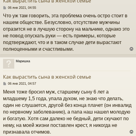
Как вырастить сына в женской семье
ь
с
С
06 янв 2021, 04:55
о
Что уж там говорить, эта проблема очень остро стоит в
к
о
б
нашем обществе. Безусловно, отсутствие мужчины
щ
отразится не в лучшую сторону на мальчике, однако это
е
ч
н
не повод опускать руки — есть примеры, которые
и
подтверждают, что и в таком случае дети вырастают
е
у
полноценными и счастливыми.
Маришка
у
т
Как вырастить сына в женской семье
ь
с
С
06 янв 2021, 04:57
о
Меня тоже бросил муж, старшему сыну 6 лет а
к
о
б
младшему 1,5 года, упала духом, не знаю что делать,
щ
один не слушается, другой без конца плачет (он инвалид
е
ч
н
по нервному заболеванию), а папа наш нашел молодую
и
и богатую. Хотя сам далеко не бедный, дети скучают по
е
у
нему, на моей жизни поставлен крест, я никогда не
признавала отчимов.