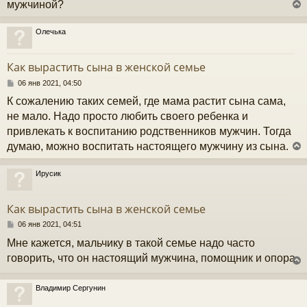
мужчиной?
е
Олечька
у
т
Как вырастить сына в женской семье
ь
с
С
06 янв 2021, 04:50
о
К сожалению таких семей, где мама растит сына сама,
к
о
б
не мало. Надо просто любить своего ребенка и
щ
привлекать к воспитанию родственников мужчин. Тогда
е
ч
н
думаю, можно воспитать настоящего мужчину из сына.
и
е
у
Ирусик
у
т
Как вырастить сына в женской семье
ь
с
С
06 янв 2021, 04:51
о
Мне кажется, мальчику в такой семье надо часто
к
о
б
говорить, что он настоящий мужчина, помощник и опора.
щ
е
ч
н
Владимир Сергунин
и
у
е