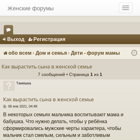
Женские форумы
T
o
g
g
Регистрация
l
Выход
Р
е
г
и
с
т
р
а
ц
и
я
e
ор
n
ум
a
обо всем
Дом и семья
Дети - форум мамы
v
ы
i
Как вырастить сына в женской семье
g
7 сообщений • Страница
1
из
1
a
t
Танюшка
i
o
Как вырастить сына в женской семье
n
С
06 янв 2021, 04:48
о
В некоторых семьях мальчика воспитывают мама и
о
б
бабушка. Что нужно делать, чтобы у ребёнка
щ
сформировались мужские черты характера, чтобы
е
н
мальчик стал смелым, сильным и заботливым
и