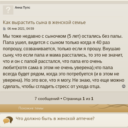
Анна Пупс
у
т
Как вырастить сына в женской семье
ь
с
С
06 янв 2021, 04:59
о
Мы тоже недавно с сыночком (5 лет) остались без папы.
к
о
б
Папа ушел, видится с сыном только когда я 40 раз
щ
попрошу, созванивается, только если я прошу. Внушаю
е
ч
н
сыну, что если папа и мама расстались, то это не значит,
и
что и он с папой расстался, что папа его очень
е
у
любит(хотя сама в этом не очень уверена),что папа
всегда будет рядом, когда это потребуется (и в этом не
уверена). Но это все, что я могу. Не знаю, что еще можно
сделать, чтобы сгладить стресс от ухода отца.
7 сообщений • Страница
1
из
1
у
Похожие темы
т
ь
Что должно быть в женской аптечке?
с
к