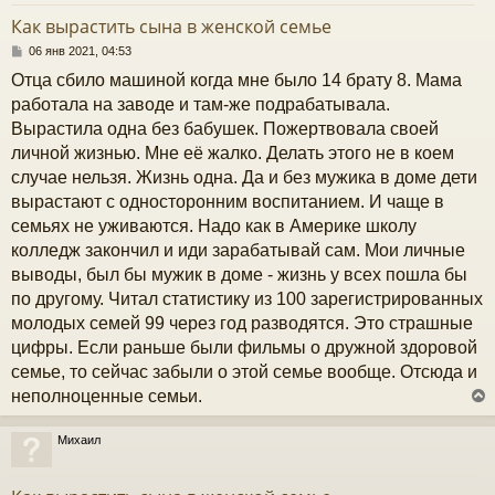
у
т
Как вырастить сына в женской семье
ь
с
С
06 янв 2021, 04:53
о
Отца сбило машиной когда мне было 14 брату 8. Мама
к
о
б
работала на заводе и там-же подрабатывала.
щ
Вырастила одна без бабушек. Пожертвовала своей
е
ч
н
личной жизнью. Мне её жалко. Делать этого не в коем
и
случае нельзя. Жизнь одна. Да и без мужика в доме дети
е
у
вырастают с односторонним воспитанием. И чаще в
семьях не уживаются. Надо как в Америке школу
колледж закончил и иди зарабатывай сам. Мои личные
выводы, был бы мужик в доме - жизнь у всех пошла бы
по другому. Читал статистику из 100 зарегистрированных
молодых семей 99 через год разводятся. Это страшные
цифры. Если раньше были фильмы о дружной здоровой
семье, то сейчас забыли о этой семье вообще. Отсюда и
неполноценные семьи.
Михаил
у
т