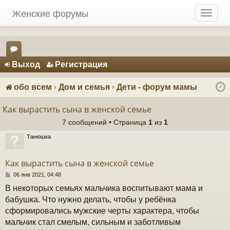
Женские форумы
T
o
g
g
Регистрация
l
Выход
Р
е
г
и
с
т
р
а
ц
и
я
e
ор
n
ум
a
обо всем
Дом и семья
Дети - форум мамы
v
ы
i
Как вырастить сына в женской семье
g
7 сообщений • Страница
1
из
1
a
t
Танюшка
i
o
Как вырастить сына в женской семье
n
С
06 янв 2021, 04:48
о
В некоторых семьях мальчика воспитывают мама и
о
б
бабушка. Что нужно делать, чтобы у ребёнка
щ
сформировались мужские черты характера, чтобы
е
н
мальчик стал смелым, сильным и заботливым
и