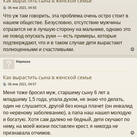
Как вырастить сына в женской семье
ь
с
С
06 янв 2021, 04:55
о
Что уж там говорить, эта проблема очень остро стоит в
к
о
б
нашем обществе. Безусловно, отсутствие мужчины
щ
отразится не в лучшую сторону на мальчике, однако это
е
ч
н
не повод опускать руки — есть примеры, которые
и
подтверждают, что и в таком случае дети вырастают
е
у
полноценными и счастливыми.
Маришка
у
т
Как вырастить сына в женской семье
ь
с
С
06 янв 2021, 04:57
о
Меня тоже бросил муж, старшему сыну 6 лет а
к
о
б
младшему 1,5 года, упала духом, не знаю что делать,
щ
один не слушается, другой без конца плачет (он инвалид
е
ч
н
по нервному заболеванию), а папа наш нашел молодую
и
и богатую. Хотя сам далеко не бедный, дети скучают по
е
у
нему, на моей жизни поставлен крест, я никогда не
признавала отчимов.