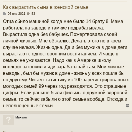
у
т
Как вырастить сына в женской семье
ь
с
С
06 янв 2021, 04:53
о
Отца сбило машиной когда мне было 14 брату 8. Мама
к
о
б
работала на заводе и там-же подрабатывала.
щ
Вырастила одна без бабушек. Пожертвовала своей
е
ч
н
личной жизнью. Мне её жалко. Делать этого не в коем
и
случае нельзя. Жизнь одна. Да и без мужика в доме дети
е
у
вырастают с односторонним воспитанием. И чаще в
семьях не уживаются. Надо как в Америке школу
колледж закончил и иди зарабатывай сам. Мои личные
выводы, был бы мужик в доме - жизнь у всех пошла бы
по другому. Читал статистику из 100 зарегистрированных
молодых семей 99 через год разводятся. Это страшные
цифры. Если раньше были фильмы о дружной здоровой
семье, то сейчас забыли о этой семье вообще. Отсюда и
неполноценные семьи.
Михаил
у
т