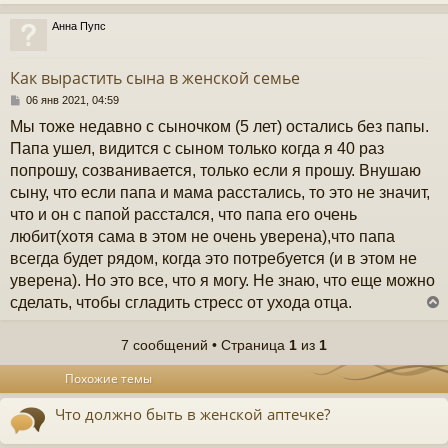
Анна Пупс
у
т
Как вырастить сына в женской семье
ь
с
С
06 янв 2021, 04:59
о
Мы тоже недавно с сыночком (5 лет) остались без папы.
к
о
б
Папа ушел, видится с сыном только когда я 40 раз
щ
попрошу, созванивается, только если я прошу. Внушаю
е
ч
н
сыну, что если папа и мама расстались, то это не значит,
и
что и он с папой расстался, что папа его очень
е
у
любит(хотя сама в этом не очень уверена),что папа
всегда будет рядом, когда это потребуется (и в этом не
уверена). Но это все, что я могу. Не знаю, что еще можно
сделать, чтобы сгладить стресс от ухода отца.
7 сообщений • Страница
1
из
1
у
Похожие темы
т
ь
Что должно быть в женской аптечке?
с
к