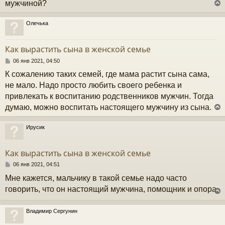
мужчиной?
е
Олечька
у
т
Как вырастить сына в женской семье
ь
с
С
06 янв 2021, 04:50
о
К сожалению таких семей, где мама растит сына сама,
к
о
б
не мало. Надо просто любить своего ребенка и
щ
привлекать к воспитанию родственников мужчин. Тогда
е
ч
н
думаю, можно воспитать настоящего мужчину из сына.
и
е
у
Ирусик
у
т
Как вырастить сына в женской семье
ь
с
С
06 янв 2021, 04:51
о
Мне кажется, мальчику в такой семье надо часто
к
о
б
говорить, что он настоящий мужчина, помощник и опора.
щ
е
ч
н
Владимир Сергунин
и
у
е