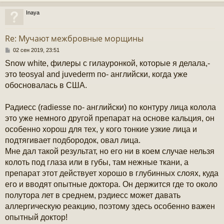
н
и
Inaya
е
у
у
т
Re: Мучают межбровные морщины
ь
с
С
02 сен 2019, 23:51
о
Snow white, филеры с гилауронкой, которые я делала,-
к
о
б
это teosyal and juvederm по- английски, когда уже
щ
обосновалась в США.
е
ч
н
и
Радиесс (radiesse по- английски) по контуру лица колола
е
у
это уже немного другой препарат на основе кальция, он
особенно хорош для тех, у кого тонкие узкие лица и
подтягивает подбородок, овал лица.
Мне дал такой результат, но его ни в коем случае нельзя
колоть под глаза или в губы, там нежные ткани, а
препарат этот действует хорошо в глубинных слоях, куда
его и вводят опытные доктора. Он держится где то около
полутора лет в среднем, рэдиесс может давать
аллергическую реакцию, поэтому здесь особенно важен
опытный доктор!