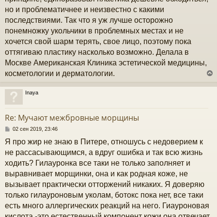
и
но и проблематичнее и неизвестно с какими
е
последствиями. Так что я уж лучше осторожно
понемножку укольчики в проблемных местах и не
хочется свой шарм терять, свое лицо, поэтому пока
оттягиваю пластику насколько возможно. Делала в
Москве Американская Клиника эстетической медицины,
косметологии и дерматологии.
Inaya
у
т
Re: Мучают межбровные морщины
ь
с
С
02 сен 2019, 23:46
о
Я про жир не знаю в Питере, отношусь с недоверием к
к
о
б
не рассасывающимся, а вдруг ошибка и так всю жизнь
щ
ходить? Гилауронка все таки не только заполняет и
е
ч
н
выравнивает морщинки, она и как родная коже, не
и
вызывает практически отторжений никаких. Я доверяю
е
у
только гилауроновым уколам, ботокс пока нет, все таки
есть много аллергических реакций на него. Гиауроновая
кислота -это естественный компонент кожи,она отвечает