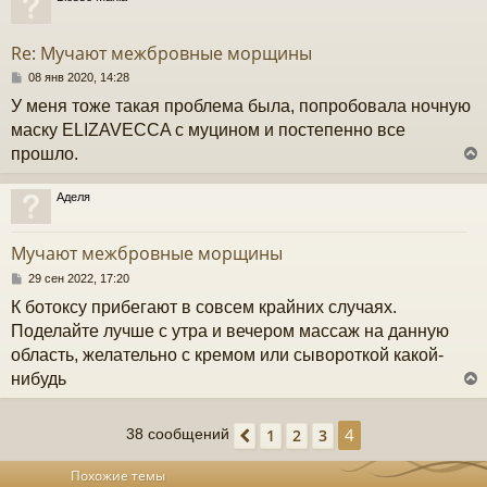
у
т
Re: Мучают межбровные морщины
ь
с
С
08 янв 2020, 14:28
о
У меня тоже такая проблема была, попробовала ночную
к
о
б
маску ELIZAVECCA с муцином и постепенно все
щ
прошло.
е
ч
н
и
Аделя
е
у
у
т
Мучают межбровные морщины
ь
с
С
29 сен 2022, 17:20
о
К ботоксу прибегают в совсем крайних случаях.
к
о
б
Поделайте лучше с утра и вечером массаж на данную
щ
область, желательно с кремом или сывороткой какой-
е
ч
н
нибудь
и
е
у
4
1
2
3
38 сообщений
Пред.
у
т
Похожие темы
ь