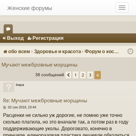
Женские форумы
T
o
g
g
Регистрация
l
Выход
Р
е
г
и
с
т
р
а
ц
и
я
e
ор
n
ум
a
обо всем
Здоровье и красота
Форум о косметике: красота и уход
v
ы
i
Мучают межбровные морщины
g
4
1
2
3
a
38 сообщений
Пред.
t
Inaya
i
o
n
Re: Мучают межбровные морщины
С
02 сен 2019, 23:44
о
Расценки не сильно уж дорогие, не помню уже точно
о
б
сколько платила, но это вначале так, а потом раз в году
щ
поддерживающие уколы. Дороговато, конечно в
е
н
принципе, единоразовая пластика дешевле обходиться,