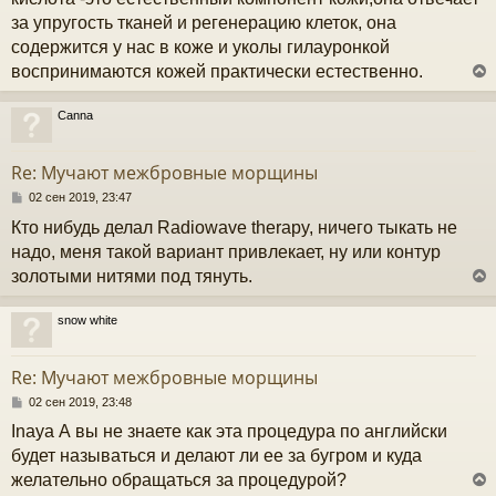
за упругость тканей и регенерацию клеток, она
содержится у нас в коже и уколы гилауронкой
воспринимаются кожей практически естественно.
Canna
у
т
Re: Мучают межбровные морщины
ь
с
С
02 сен 2019, 23:47
о
Кто нибудь делал Radiowave therapy, ничего тыкать не
к
о
б
надо, меня такой вариант привлекает, ну или контур
щ
золотыми нитями под тянуть.
е
ч
н
и
snow white
е
у
у
т
Re: Мучают межбровные морщины
ь
с
С
02 сен 2019, 23:48
о
Inaya А вы не знаете как эта процедура по английски
к
о
б
будет называться и делают ли ее за бугром и куда
щ
желательно обращаться за процедурой?
е
ч