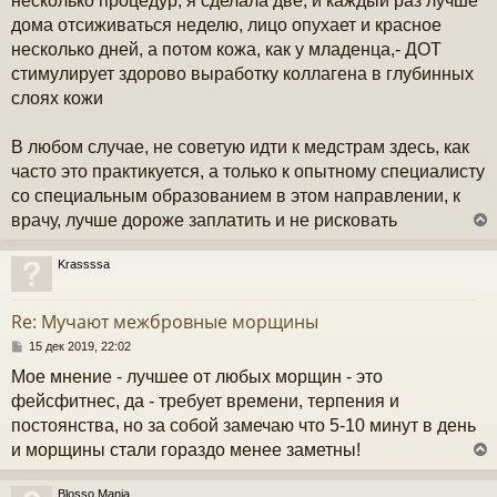
несколько процедур, я сделала две, и каждый раз лучше
дома отсиживаться неделю, лицо опухает и красное
несколько дней, а потом кожа, как у младенца,- ДОТ
стимулирует здорово выработку коллагена в глубинных
слоях кожи
В любом случае, не советую идти к медстрам здесь, как
часто это практикуется, а только к опытному специалисту
со специальным образованием в этом направлении, к
врачу, лучше дороже заплатить и не рисковать
Krassssa
у
т
Re: Мучают межбровные морщины
ь
с
С
15 дек 2019, 22:02
о
Мое мнение - лучшее от любых морщин - это
к
о
б
фейсфитнес, да - требует времени, терпения и
щ
постоянства, но за собой замечаю что 5-10 минут в день
е
ч
н
и морщины стали гораздо менее заметны!
и
е
у
Blosso Mania