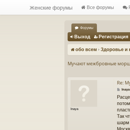
Женские форумы
Все форумы
Форумы
Регистрация
Выход
Р
е
г
и
с
т
р
а
ц
и
я
обо всем
Здоровье и 
Мучают межбровные мор
Re: 
С
Inaya
о
Расце
о
б
потом
щ
Inaya
пласт
е
н
Так ч
и
шарм 
е
Москв