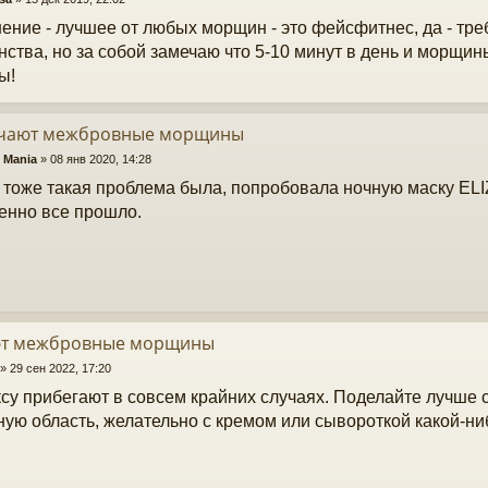
ение - лучшее от любых морщин - это фейсфитнес, да - тре
нства, но за собой замечаю что 5-10 минут в день и морщин
ы!
учают межбровные морщины
 Mania
»
08 янв 2020, 14:28
 тоже такая проблема была, попробовала ночную маску E
енно все прошло.
т межбровные морщины
»
29 сен 2022, 17:20
ксу прибегают в совсем крайних случаях. Поделайте лучше 
ную область, желательно с кремом или сывороткой какой-ни