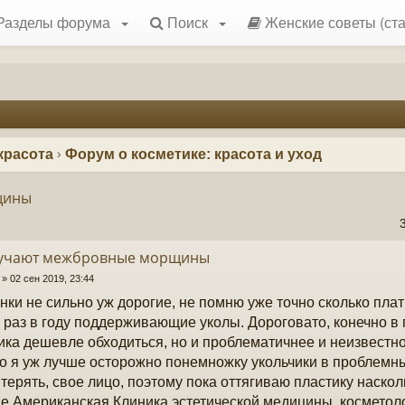
Разделы форума
Поиск
Женские советы (ста
красота
Форум о косметике: красота и уход
щины
Мучают межбровные морщины
»
02 сен 2019, 23:44
нки не сильно уж дорогие, не помню уже точно сколько плати
 раз в году поддерживающие уколы. Дороговато, конечно в
ика дешевле обходиться, но и проблематичнее и неизвестно
то я уж лучше осторожно понемножку укольчики в проблемны
терять, свое лицо, поэтому пока оттягиваю пластику наско
е Американская Клиника эстетической медицины, косметоло