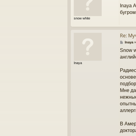
о
Inaya 
о
б
бугром
щ
snow white
е
н
и
е
Re: М
С
Inaya
о
Snow w
о
б
англий
щ
Inaya
е
н
Радиес
и
основе
е
подбор
Мне дал
нежные
опытны
аллерг
В Амер
доктор