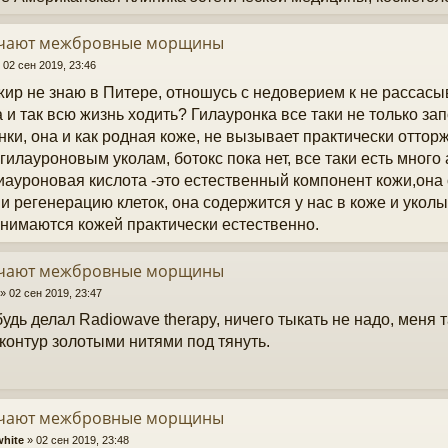
учают межбровные морщины
»
02 сен 2019, 23:46
жир не знаю в Питере, отношусь с недоверием к не рассас
 и так всю жизнь ходить? Гилауронка все таки не только за
ки, она и как родная коже, не вызывает практически оттор
 гилауроновым уколам, ботокс пока нет, все таки есть много
Гиауроновая кислота -это естественный компонент кожи,она 
 и регенерацию клеток, она содержится у нас в коже и укол
нимаются кожей практически естественно.
учают межбровные морщины
»
02 сен 2019, 23:47
будь делал Radiowave therapy, ничего тыкать не надо, меня 
 контур золотыми нитями под тянуть.
учают межбровные морщины
hite
»
02 сен 2019, 23:48