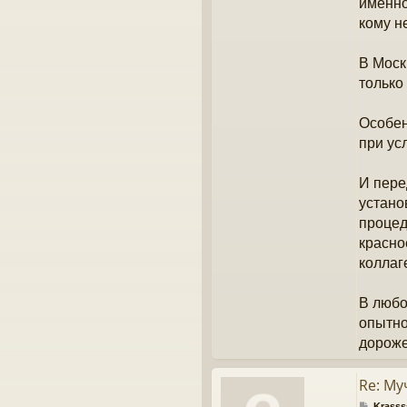
именно
кому н
В Моск
только
Особен
при ус
И пере
устано
процед
красно
коллаг
В любо
опытно
дороже
Re: М
С
Krasss