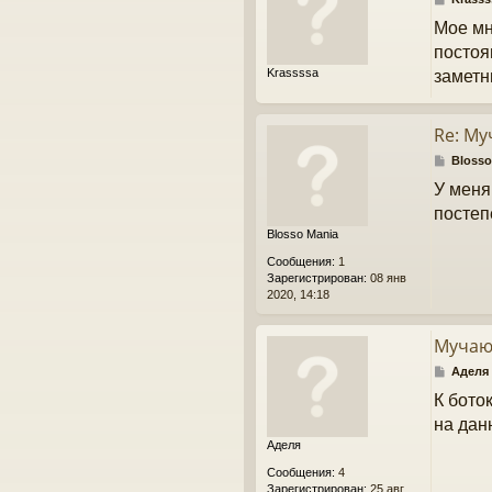
о
Мое мн
о
б
постоя
щ
Krassssa
заметн
е
н
и
е
Re: М
С
Blosso
о
У меня
о
б
постеп
щ
Blosso Mania
е
н
Сообщения:
1
и
Зарегистрирован:
08 янв
е
2020, 14:18
Мучаю
С
Аделя
о
К бото
о
б
на дан
щ
Аделя
е
н
Сообщения:
4
и
Зарегистрирован:
25 авг