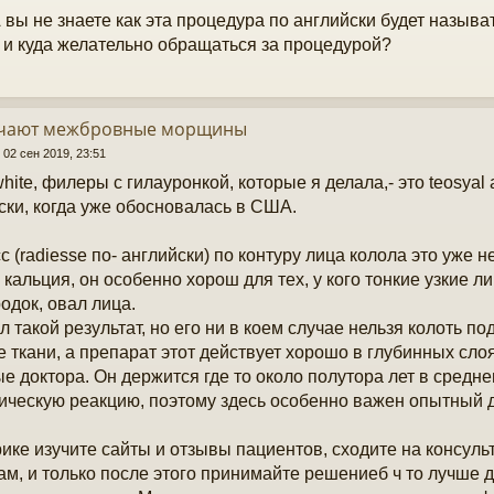
А вы не знаете как эта процедура по английски будет называ
 и куда желательно обращаться за процедурой?
учают межбровные морщины
»
02 сен 2019, 23:51
hite, филеры с гилауронкой, которые я делала,- это teosyal 
ски, когда уже обосновалась в США.
с (radiesse по- английски) по контуру лица колола это уже 
 кальция, он особенно хорош для тех, у кого тонкие узкие л
одок, овал лица.
 такой результат, но его ни в коем случае нельзя колоть под
 ткани, а препарат этот действует хорошо в глубинных слоях
е доктора. Он держится где то около полутора лет в средне
ическую реакцию, поэтому здесь особенно важен опытный д
ике изучите сайты и отзывы пациентов, сходите на консуль
ам, и только после этого принимайте решениеб ч то лучше 