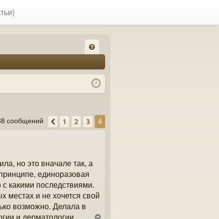
тьи)
FA
Q
4
1
2
3
38 сообщений
Пред.
ла, но это вначале так, а
 принципе, единоразовая
 с какими последствиями.
х местах и не хочется свой
лько возможно. Делала в
гии и дерматологии.
В