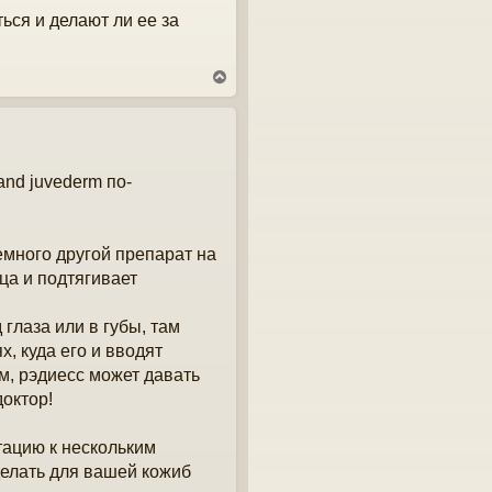
т
у
ться и делают ли ее за
ь
с
я
к
В
н
е
а
р
ч
н
а
у
л
т
у
and juvederm по-
ь
с
я
к
н
немного другой препарат на
а
ица и подтягивает
ч
а
л
 глаза или в губы, там
у
, куда его и вводят
м, рэдиесс может давать
октор!
тацию к нескольким
делать для вашей кожиб