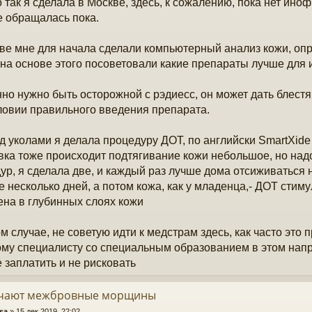
 так я сделала в Москве, здесь, к сожалению, пока нет иноф
е обращалась пока.
ве мне для начала сделали компьютерный анализ кожи, опр
 на основе этого посоветовали какие препараты лучше для 
но нужно быть осторожной с рэдиесс, он может дать блестя
ловии правильного введения препарата.
д уколами я делала процедуру ДОТ, по английски SmartXide
вка тоже происходит подтягивание кожи небольшое, но над
ур, я сделала две, и каждый раз лучше дома отсиживаться 
е несколько дней, а потом кожа, как у младенца,- ДОТ стим
ена в глубинных слоях кожи
м случае, не советую идти к медстрам здесь, как часто это пр
му специалисту со специальным образованием в этом напра
 заплатить и не рисковать
учают межбровные морщины
sa
»
15 дек 2019, 22:02