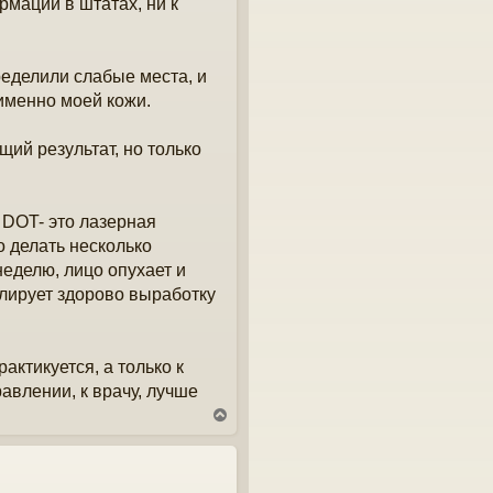
рмации в штатах, ни к
еделили слабые места, и
именно моей кожи.
щий результат, но только
 DOT- это лазерная
о делать несколько
неделю, лицо опухает и
улирует здорово выработку
актикуется, а только к
влении, к врачу, лучше
В
е
р
н
у