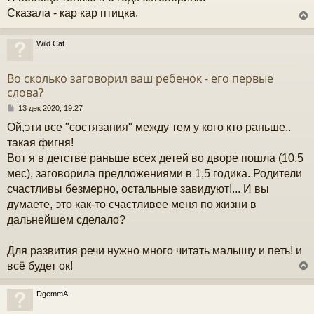
б
Сказала - кар кар птицка.
ч
щ
е
н
Wild Cat
и
у
у
е
т
Во сколько заговорил ваш ребенок - его первые
ь
слова?
с
С
13 дек 2020, 19:27
к
о
Ой,эти все "состязания" между тем у кого кто раньше..
о
б
такая фигня!
ч
щ
Вот я в детстве раньше всех детей во дворе пошла (10,5
е
н
мес), заговорила предложениями в 1,5 годика. Родители
и
у
счастливы безмерно, остальные завидуют!... И вы
е
думаете, это как-то счастливее меня по жизни в
дальнейшем сделало?
Для развития речи нужно много читать малышу и петь! и
всё будет ок!
DgemmA
у