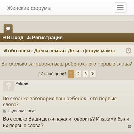
Женские форумы
T
o
g
g
Регистрация
l
Выход
Р
е
г
и
с
т
р
а
ц
и
я
e
ор
n
ум
a
обо всем
Дом и семья
Дети - форум мамы
v
ы
i
Во сколько заговорил ваш ребенок - его первые слова?
g
1
2
3
a
27 сообщений
След.
t
Melange
i
o
n
Во сколько заговорил ваш ребенок - его первые
слова?
С
13 дек 2020, 18:20
о
Во сколько Ваши детки начали говорить? И какими были
о
б
их первые слова?
щ
е