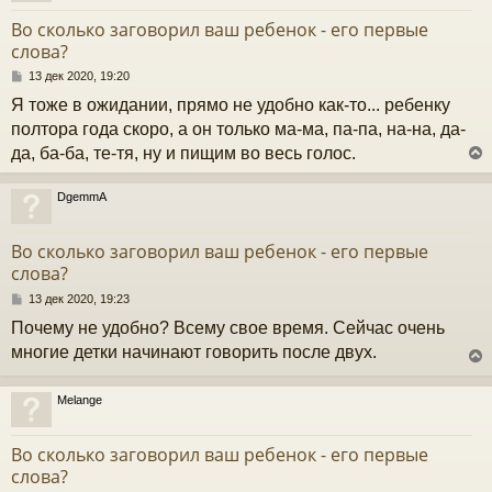
у
т
Во сколько заговорил ваш ребенок - его первые
ь
слова?
с
С
13 дек 2020, 19:20
к
о
Я тоже в ожидании, прямо не удобно как-то... ребенку
о
б
полтора года скоро, а он только ма-ма, па-па, на-на, да-
ч
щ
да, ба-ба, те-тя, ну и пищим во весь голос.
е
н
и
у
DgemmA
е
у
т
Во сколько заговорил ваш ребенок - его первые
ь
слова?
с
С
13 дек 2020, 19:23
к
о
Почему не удобно? Всему свое время. Сейчас очень
о
б
многие детки начинают говорить после двух.
ч
щ
е
н
Melange
и
у
у
е
т
Во сколько заговорил ваш ребенок - его первые
ь
слова?
с