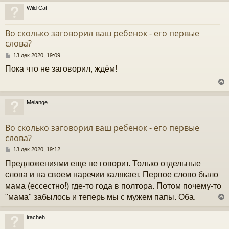
н
Wild Cat
и
у
е
т
Во сколько заговорил ваш ребенок - его первые
ь
слова?
с
С
13 дек 2020, 19:09
к
о
Пока что не заговорил, ждём!
о
б
ч
щ
е
н
Melange
и
у
у
е
т
Во сколько заговорил ваш ребенок - его первые
ь
слова?
с
С
13 дек 2020, 19:12
к
о
Предложениями еще не говорит. Только отдельные
о
б
слова и на своем наречии калякает. Первое слово было
ч
щ
мама (ессестно!) где-то года в полтора. Потом почему-то
е
н
"мама" забылось и теперь мы с мужем папы. Оба.
и
у
е
iracheh