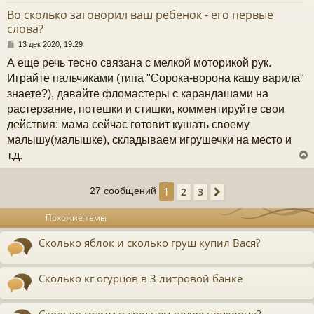
т
Во сколько заговорил ваш ребенок - его первые
ь
слова?
с
С
13 дек 2020, 19:29
к
о
А еще речь тесно связана с мелкой моторикой рук.
о
б
Играйте пальчиками (типа "Сорока-ворона кашу варила"
ч
щ
знаете?), давайте фломастеры с карандашами на
е
н
растерзание, потешки и стишки, комментируйте свои
и
у
действия: мама сейчас готовит кушать своему
е
малышу(малышке), складываем игрушечки на место и
т.д.
1
2
3
27 сообщений
След.
у
т
Похожие темы
ь
с
Сколько яблок и сколько груш купил Вася?
к
Сколько кг огурцов в 3 литровой банке
ч