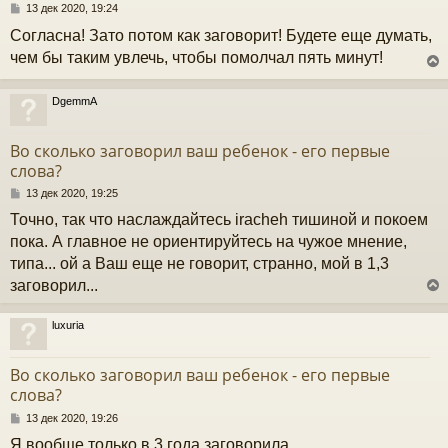
С
13 дек 2020, 19:24
к
о
Согласна! Зато потом как заговорит! Будете еще думать,
о
б
чем бы таким увлечь, чтобы помолчал пять минут!
ч
щ
е
н
DgemmA
и
у
у
е
т
Во сколько заговорил ваш ребенок - его первые
ь
слова?
с
С
13 дек 2020, 19:25
к
о
Точно, так что наслаждайтесь iracheh тишиной и покоем
о
б
пока. А главное не ориентируйтесь на чужое мнение,
ч
щ
типа... ой а Ваш еще не говорит, странно, мой в 1,3
е
н
заговорил...
и
у
е
luxuria
у
т
Во сколько заговорил ваш ребенок - его первые
ь
слова?
с
С
13 дек 2020, 19:26
к
о
Я вообще только в 3 года заговорила.
о