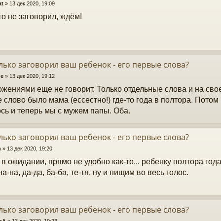
at
»
13 дек 2020, 19:09
то не заговорил, ждём!
лько заговорил ваш ребенок - его первые слова?
ge
»
13 дек 2020, 19:12
жениями еще не говорит. Только отдельные слова и на свое
 слово было мама (ессестно!) где-то года в полтора. Потом
сь и теперь мы с мужем папы. Оба.
лько заговорил ваш ребенок - его первые слова?
h
»
13 дек 2020, 19:20
 в ожидании, прямо не удобно как-то... ребенку полтора года
на-на, да-да, ба-ба, те-тя, ну и пищим во весь голос.
лько заговорил ваш ребенок - его первые слова?
mA
»
13 дек 2020, 19:23