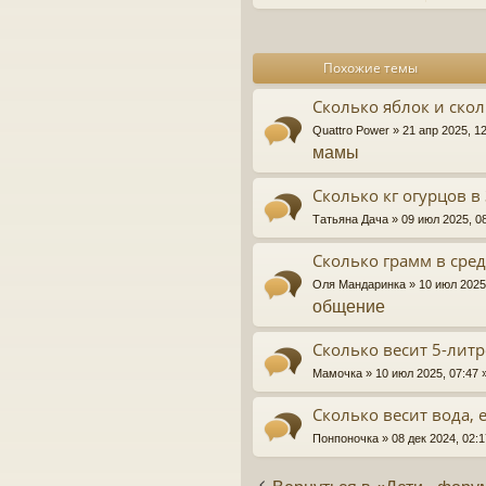
и
е
Похожие темы
Сколько яблок и скол
Quattro Power
» 21 апр 2025, 1
мамы
Сколько кг огурцов в
Татьяна Дача
» 09 июл 2025, 0
Сколько грамм в сре
Оля Мандаринка
» 10 июл 2025
общение
Сколько весит 5-литр
Мамочка
» 10 июл 2025, 07:47
Сколько весит вода, 
Понпоночка
» 08 дек 2024, 02: