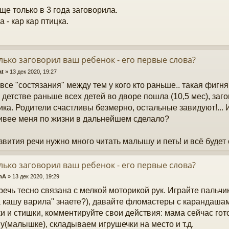
ще только в 3 года заговорила.
 - кар кар птицка.
лько заговорил ваш ребенок - его первые слова?
at
»
13 дек 2020, 19:27
 все "состязания" между тем у кого кто раньше.. такая фигня
в детстве раньше всех детей во дворе пошла (10,5 мес), за
дика. Родители счастливы безмерно, остальные завидуют!... И
ивее меня по жизни в дальнейшем сделало?
звития речи нужно много читать малышу и петь! и всё будет 
лько заговорил ваш ребенок - его первые слова?
mA
»
13 дек 2020, 19:29
речь тесно связана с мелкой моторикой рук. Играйте пальчи
 кашу варила" знаете?), давайте фломастеры с карандашам
и и стишки, комментируйте свои действия: мама сейчас гот
(малышке), складываем игрушечки на место и т.д.