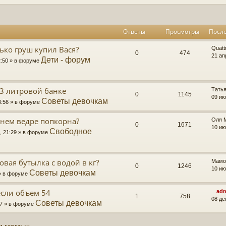
Ответы
Просмотры
Посл
ько груш купил Вася?
Quatt
0
474
21 ап
Дети - форум
2:50 » в форуме
 3 литровой банке
Тать
0
1145
09 ию
Советы девочкам
8:56 » в форуме
днем ведре попкорна?
Оля 
0
1671
10 ию
Свободное
, 21:29 » в форуме
овая бутылка с водой в кг?
Мамо
0
1246
10 ию
Советы девочкам
 » в форуме
если объем 54
ad
1
758
08 де
Советы девочкам
17 » в форуме