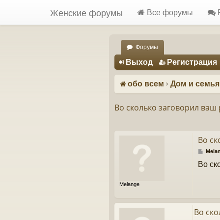
Женские форумы
Все форумы
Форумы
Регистрация
Выход
Р
е
г
и
с
т
р
а
ц
и
я
обо всем
Дом и семья
Во сколько заговорил ваш 
Во ск
С
Mela
о
Во ск
о
б
щ
Melange
е
н
и
е
Во ско