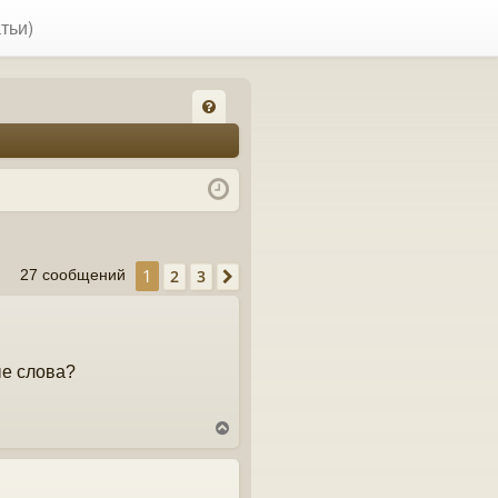
тьи)
FA
Q
1
2
3
27 сообщений
След.
ые слова?
В
е
р
н