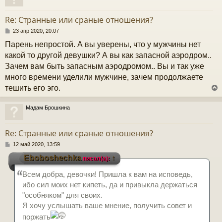
у
т
Re: Странные или сраные отношения?
ь
с
С
23 апр 2020, 20:07
о
Парень непростой. А вы уверены, что у мужчины нет
к
о
б
какой то другой девушки? А вы как запасной аэродром..
щ
Зачем вам быть запасным аэродромом.. Вы и так уже
е
ч
н
много времени уделили мужчине, зачем продолжаете
и
тешить его эго.
е
у
Мадам Брошкина
у
т
Re: Странные или сраные отношения?
ь
с
С
12 май 2020, 13:59
о
Eboboshechka
↑
писал(а):
к
о
б
Всем добра, девочки! Пришла к вам на исповедь,
щ
е
ч
ибо сил моих нет кипеть, да и привыкла держаться
н
"особняком" для своих.
и
е
Я хочу услышать ваше мнение, получить совет и
у
поржать