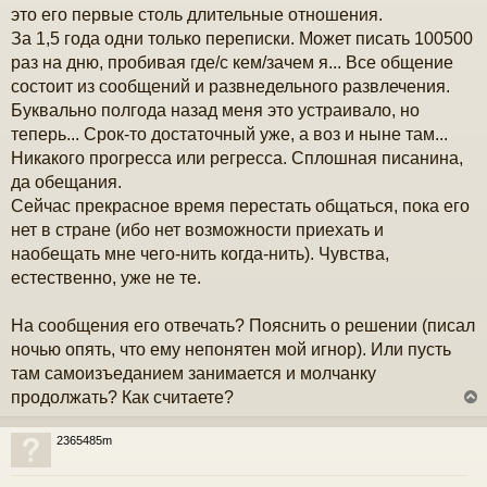
н
это его первые столь длительные отношения.
и
За 1,5 года одни только переписки. Может писать 100500
е
у
раз на дню, пробивая где/с кем/зачем я... Все общение
состоит из сообщений и развнедельного развлечения.
Буквально полгода назад меня это устраивало, но
теперь... Срок-то достаточный уже, а воз и ныне там...
Никакого прогресса или регресса. Сплошная писанина,
да обещания.
Сейчас прекрасное время перестать общаться, пока его
нет в стране (ибо нет возможности приехать и
наобещать мне чего-нить когда-нить). Чувства,
естественно, уже не те.
На сообщения его отвечать? Пояснить о решении (писал
ночью опять, что ему непонятен мой игнор). Или пусть
там самоизъеданием занимается и молчанку
продолжать? Как считаете?
2365485m
у
т