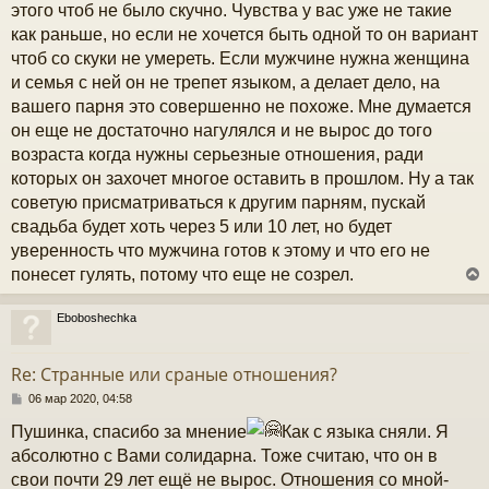
этого чтоб не было скучно. Чувства у вас уже не такие
как раньше, но если не хочется быть одной то он вариант
чтоб со скуки не умереть. Если мужчине нужна женщина
и семья с ней он не трепет языком, а делает дело, на
вашего парня это совершенно не похоже. Мне думается
он еще не достаточно нагулялся и не вырос до того
возраста когда нужны серьезные отношения, ради
которых он захочет многое оставить в прошлом. Ну а так
советую присматриваться к другим парням, пускай
свадьба будет хоть через 5 или 10 лет, но будет
уверенность что мужчина готов к этому и что его не
понесет гулять, потому что еще не созрел.
Eboboshechka
у
т
Re: Странные или сраные отношения?
ь
с
С
06 мар 2020, 04:58
о
Пушинка, спасибо за мнение
Как с языка сняли. Я
к
о
б
абсолютно с Вами солидарна. Тоже считаю, что он в
щ
свои почти 29 лет ещё не вырос. Отношения со мной-
е
ч