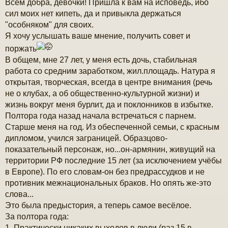
Всем добра, девочки! Пришла к вам на исповедь, ибо
о
б
сил моих нет кипеть, да и привыкла держаться
щ
"особняком" для своих.
е
н
Я хочу услышать ваше мнение, получить совет и
и
поржать
е
В общем, мне 27 лет, у меня есть дочь, стабильная
работа со средним заработком, жил.площадь. Натура я
открытая, творческая, всегда в центре внимания (речь
не о клубах, а об общественно-культурной жизни) и
жизнь вокруг меня бурлит, да и поклонников в избытке.
Полтора года назад начала встречаться с парнем.
Старше меня на год. Из обеспеченной семьи, с красным
дипломом, учился заграницей. Образцово-
показательный персонаж, но...он-армянин, живущий на
территории РФ последние 15 лет (за исключением учёбы
в Европе). По его словам-он без предрассудков и не
противник межнациональных браков. Но опять же-это
слова...
Это была предыстория, а теперь самое весёлое.
За полтора года:
1. Практически никаких выходов в люди (раз 15 в