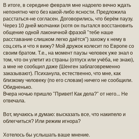
В итоге, в середине февраля мне надоело вечно ждать
непонятно чего без какой-либо ясности. Предложила
расстаться-не согласен. Договорились, что берём паузу.
Через 10 дней молчанки (хотя он пытался восстановить
общение одной лаконичной фразой "тебе наше
расставание слишком легко даётся") захожу к нему в
соц.сеть и что я вижу? Мой дружок колесит по Европе со
своим братом. Т.е., на момент паузы человек уже знал о
том, что он улетит из страны (отпуск или учёба, не знаю),
а мне не сообщил даже (Шенген заблаговременно
заказывают). Психанула, естественно, что мне, как
близкому человеку (по его словам) ничего не сообщили.
Обидненько.
Вчера ночью пришло "Привет! Как дела?" от него... Не
отвечала.
Вот, мучаюсь и думаю: высказать все, что накипело и
облегчиться? Или режим игнора?
Хотелось бы услышать ваше мнение.