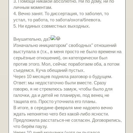
3. Помощи никакой абсолютно. Ни по дому, ни по
личным моментам.
4. Вечно занят. То диссертация, то заболел, то
устал, то работа, то забота/охота/блевота.
5. Ни единых совместных выходных.
Внушительно, да?
Изначально инициатором" свободных" отношений
выступала я (т.к., в меня просто не было времени на
серьёзные отношения), он категорически был
против этого. Мол, сейчас поработаем оба, а потом
съедемся. Куча обещаний пустых.
Через 10 месяцев подняла разговор о будущем.
Ответ: мы недостаточно были вместе. Сразу
говорю, я не стремлюсь замуж, чтобы было для
галочки, да и детей не планирую, под венец не
тащила его. Просто уточнила его планы.
В итоге, в середине февраля мне надоело вечно
ждать непонятно чего без какой-либо ясности.
Предложила расстаться-не согласен. Договорились,
что берём паузу.
Через 10 дней молчанки (хотя он пытался