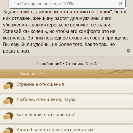
Пи.Си: парень не женат 100%.
Здравствуйте, армяне женятся только на "своих", быт у
них отлажен, женщину растят для мужчины и его
ублажения, свои интересы не волнуют, т.е. ваши.
Успевай как хочешь, но чтобы его комфорта это не
коснулось. За ним последнее слово и слово в принципе.
Вы ему были удобны, не более того. Как то так...но
решать вам.
7 сообщений • Страница
1
из
1
у
Похожие темы
т
ь
Странные отношения
с
к
Любовь, отношения, пауза
ч
Как улучшить отношения?
у
У кого были отношения с женатым