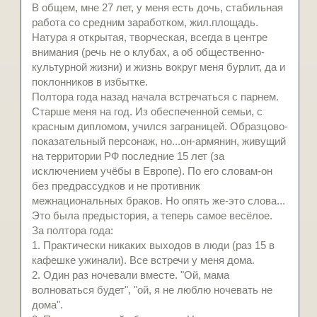
В общем, мне 27 лет, у меня есть дочь, стабильная
работа со средним заработком, жил.площадь.
Натура я открытая, творческая, всегда в центре
внимания (речь не о клубах, а об общественно-
культурной жизни) и жизнь вокруг меня бурлит, да и
поклонников в избытке.
Полтора года назад начала встречаться с парнем.
Старше меня на год. Из обеспеченной семьи, с
красным дипломом, учился заграницей. Образцово-
показательный персонаж, но...он-армянин, живущий
на территории РФ последние 15 лет (за
исключением учёбы в Европе). По его словам-он
без предрассудков и не противник
межнациональных браков. Но опять же-это слова...
Это была предыстория, а теперь самое весёлое.
За полтора года:
1. Практически никаких выходов в люди (раз 15 в
кафешке ужинали). Все встречи у меня дома.
2. Один раз ночевали вместе. "Ой, мама
волноваться будет", "ой, я не люблю ночевать не
дома".