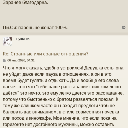
Заранее благодарна.
Пи.Си: парень не женат 100%.
Пушинка
у
т
Re: Странные или сраные отношения?
ь
с
С
06 мар 2020, 04:31
о
Что я могу сказать, удобно устроился! Девушка есть, она
к
о
б
не уйдет, даже если пауза в отношениях, а он в это
щ
время будет гулять и отдыхать. Да и вообще его слова
е
ч
н
насчет того что "тебе наше расставание слишком легко
и
даётся" это нечто, это ему легко дается это расставание,
е
у
потому что быстренько с братом развеяться поехал. К
тому же слишком часто он находит предлоги чтоб не
баловать вас вниманием, в стиле совместная ночевка
или поход в кино/кафе. Мое мнение, что если пока на
горизонте нет достойного мужчины, можно оставить