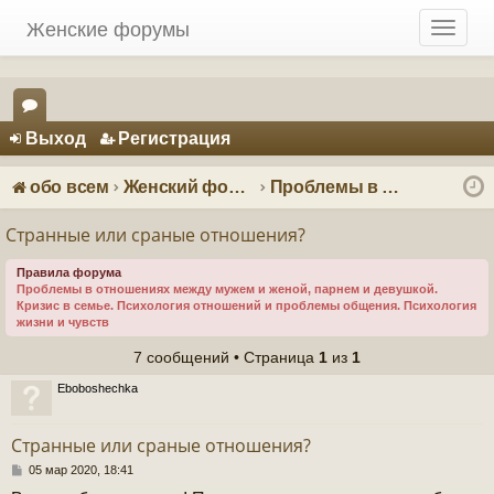
Женские форумы
T
o
g
g
Регистрация
l
Выход
Р
е
г
и
с
т
р
а
ц
и
я
e
ор
n
ум
a
обо всем
Женский форум о мужчинах
Проблемы в отношениях - психология отношений
v
ы
i
Странные или сраные отношения?
g
a
Правила форума
Проблемы в отношениях между мужем и женой, парнем и девушкой.
t
Кризис в семье. Психология отношений и проблемы общения. Психология
i
жизни и чувств
o
7 сообщений • Страница
1
из
1
n
Eboboshechka
Странные или сраные отношения?
С
05 мар 2020, 18:41
о