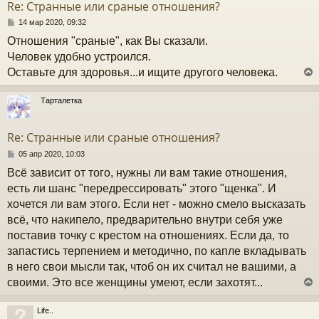
Re: Странные или сраные отношения?
ь
с
С
14 мар 2020, 09:32
о
Отношения "сраные", как Вы сказали.
к
о
б
Человек удобно устроился.
щ
Оставьте для здоровья...и ищите другого человека.
е
ч
н
и
Тарталетка
е
у
у
т
Re: Странные или сраные отношения?
ь
с
С
05 апр 2020, 10:03
о
Всё зависит от того, нужны ли вам такие отношения,
к
о
б
есть ли шанс "передрессировать" этого "щенка". И
щ
хочется ли вам этого. Если нет - можно смело высказать
е
ч
н
всё, что накипело, предварительно внутри себя уже
и
поставив точку с крестом на отношениях. Если да, то
е
у
запастись терпением и методично, по капле вкладывать
в него свои мысли так, чтоб он их считал не вашими, а
своими. Это все женщины умеют, если захотят...
Life..