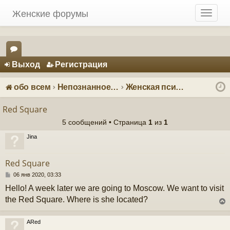
Женские форумы
T
o
g
g
Регистрация
l
Выход
Р
е
г
и
с
т
р
а
ц
и
я
e
ор
n
ум
a
обо всем
Непознанное: загадки и тайны
Женская психология
v
ы
i
Red Square
g
5 сообщений • Страница
1
из
1
a
t
Jina
i
o
Red Square
n
С
06 янв 2020, 03:33
о
Hello! A week later we are going to Moscow. We want to visit
о
б
the Red Square. Where is she located?
щ
е
н
ARed
и