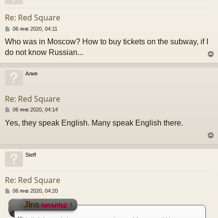
у
е
т
Re: Red Square
ь
с
С
06 янв 2020, 04:11
о
Who was in Moscow? How to buy tickets on the subway, if I
к
о
б
do not know Russian...
щ
е
ч
н
Алия
и
у
е
у
т
Re: Red Square
ь
с
С
06 янв 2020, 04:14
о
Yes, they speak English. Many speak English there.
к
о
б
щ
е
ч
н
Steff
и
у
е
у
т
Re: Red Square
ь
с
С
06 янв 2020, 04:20
о
Jina
↑
писал(а):
к
о
б