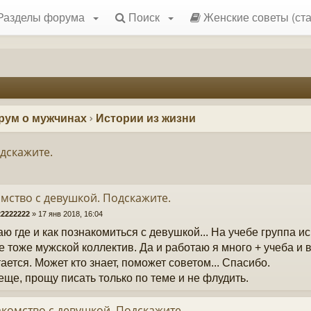
Разделы форума
Поиск
Женские советы (ста
рум о мужчинах
Истории из жизни
дскажите.
мство с девушкой. Подскажите.
22222222
»
17 янв 2018, 16:04
аю где и как познакомиться с девушкой... На учебе группа и
е тоже мужской коллектив. Да и работаю я много + учеба и 
тается. Может кто знает, поможет советом... Спасибо.
еще, прощу писать только по теме и не флудить.
акомство с девушкой. Подскажите.