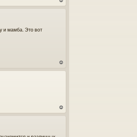
В
н
е
а
р
ч
н
а
у
л
т
у
у и мамба. Это вот
ь
с
я
к
н
а
ч
В
а
е
л
р
у
н
у
т
ь
с
я
к
В
н
е
а
р
ч
н
а
у
л
т
у
 знакомится и различных
ь