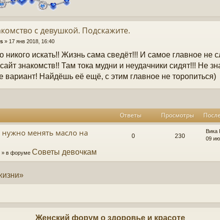
акомство с девушкой. Подскажите.
cs
»
17 янв 2018, 16:40
о никого искать!! Жизнь сама сведёт!!! И самое главное не 
 сайт знакомств!! Там тока мудни и неудачники сидят!!! Не з
е вариант! Найдёшь её ещё, с этим главное не торопиться)
Ответы
Просмотры
Посл
о нужно менять масло на
Вика 
0
230
09 ию
Советы девочкам
9 » в форуме
жизни»
Женский форум о здоровье и красоте