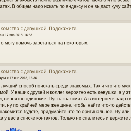
атах. В общем надо искать по яндексу и он выдаст кучу сай
акомство с девушкой. Подскажите.
a
»
17 янв 2018, 16:33
то могу помочь зарегаться на некоторых.
акомство с девушкой. Подскажите.
eyka
»
17 янв 2018, 16:36
лучший способ поискать среди знакомых. Так и что что муж
мой. У ваших друзей и коллег вероятно есть девушки, а у э
и, вероятно одинокие. Пусть знакомят. А в интернете надо 
ти, ну по крайней мере женщине, чтобы найти что-то дейст
знакомится будете, придумайте что-то оригинальное. Ну или
а у вас в списке контактов. Только не спалитесь и держите 