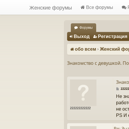
Женские форумы
Все форумы
Форумы
Регистрация
Выход
Р
е
г
и
с
т
р
а
ц
и
я
обо всем
Женский фо
Знакомство с девушкой. По
Знако
С
2222
о
Не зн
о
б
работ
щ
222222222222
не ос
е
н
PS И 
и
е
Re: Зн