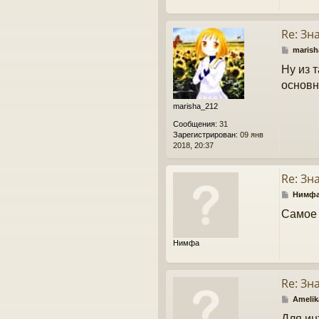
н
и
е
Re: Зн
С
marish
о
Ну из 
о
б
основн
щ
е
marisha_212
н
Сообщения:
31
и
Зарегистрирован:
09 янв
е
2018, 20:37
Re: Зн
С
Нимф
о
Самое 
о
б
щ
Нимфа
е
н
и
е
Re: Зн
С
Amelik
о
Для ин