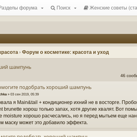
Разделы форума
Поиск
Женские советы (ста
красота
Форум о косметике: красота и уход
ший шампунь
46 соо
Помогите подобрать хороший шампунь
chka
»
03 сен 2019, 05:39
вала я Main&tail + кондиционер ихний не в восторге. Проб
iant brunette хорош только запах, хотя другие хвалят. Вот п
se moisture хорошо расчесались, но я перед мытьем еще на
м маску может это добавило эффекта.
омогите подобрать хороший шампунь