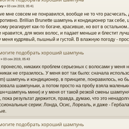
ary
»
03 сен 2019, 05:41
ve мне совсем не понравился, вообще не то что расчесать, 
ротивно. Brillian Brunette шампунь и кондиционер так себе,
гому реагирует как-то богаче, красивше, но вот в остальном..
se нравится, для моих волос, и падает меньше и блестит луч
у меня кудрявый, пышный и густой. В влажную погоду - прос
омогите подобрать хороший шампунь
»
03 сен 2019, 05:43
 пронесло, никаких проблем серьезных с волосами у меня 
 никак не отразилось. У меня вот так было: сначала использ
num) шампунь и кондиционер, в принципе, понравилось, но 
зовала шампуньки, а потом просто на пробу взяла маленьк
шн+шампунь мини) и у меня от такой резкой смены шампун
), пока результат держится, правда, думаю, что это ненадол
сиональные серии: Лонда, Осис, Лореаль, и даже - Гербала
ые.
омогите подобрать хороший шампунь