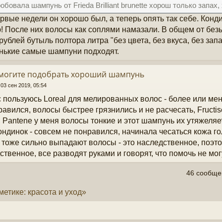
обовала шампунь от Frieda Brilliant brunette хорош только запах,
рвые недели он хорошо был, а теперь опять так себе. Кон
! После них волосы как соплями намазали. В общем от без
 рублей бутыль полтора литра "без цвета, без вкуса, без зап
нькие самые шампуни подходят.
омогите подобрать хороший шампунь
»
03 сен 2019, 05:54
 пользуюсь Loreal для мелированных волос - более или ме
равился, волосы быстрее грязнились и не расчесать, Fructis
, Pantene у меня волосы тонкие и этот шампунь их утяжеляет
ондинок - совсем не понравился, начинала чесаться кожа го
 тоже сильно выпадают волосы - это наследственное, поэтом
ственное, все разводят руками и говорят, что помочь не мог
46 сообщ
метике: красота и уход»