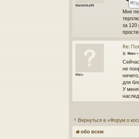
Пр
щ
Mаrtishkа99
е
Мне пе
н
и
терплю
е
за 120
просте
Re: П
С
Maru
о
Сейчас
о
б
не пон
щ
Maru
ничего
е
н
для бл
и
У меня
е
наслед
Вернуться в «Форум о кос
обо всем