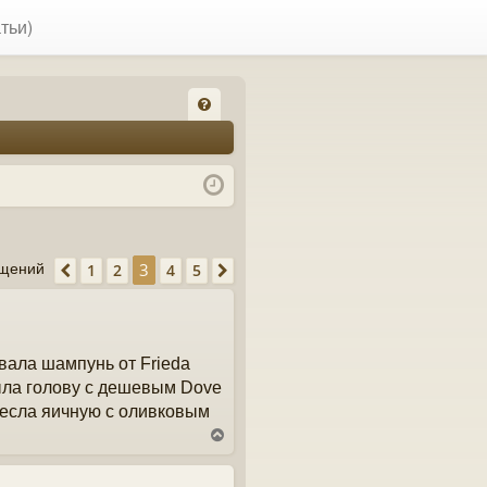
тьи)
FA
Q
3
1
2
4
5
бщений
Пред.
След.
овала шампунь от Frieda
омыла голову с дешевым Dove
несла яичную с оливковым
В
е
р
н