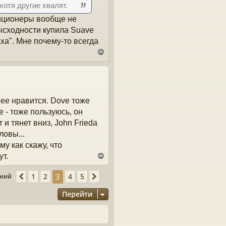
я
 хотя другие хвалят.
к
диционеры вообще не
н
а
ысходности купила Suave
ч
аха". Мне почему-то всегда
а
В
л
е
у
р
н
у
т
нее нравится. Dove тоже
ь
с
e - тоже пользуюсь, он
я
 и тянет вниз, John Frieda
к
н
ловы...
а
у как скажу, что
ч
ут.
В
а
е
л
р
у
3
1
2
4
5
ений
Пред.
След.
н
у
Перейти
т
ь
с
я