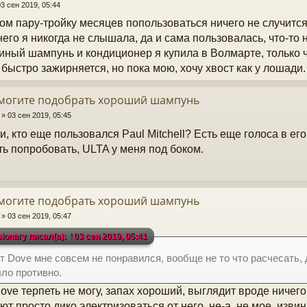
03 сен 2019, 05:44
ом пару-тройку месяцев попользоваться ничего не случится,
него я никогда не слышала, да и сама пользовалась, что-то 
ный шампунь и кондиционер я купила в Волмарте, только ч
 быстро зажирняется, но пока мою, хочу хвост как у лошади.
омогите подобрать хороший шампунь
»
03 сен 2019, 05:45
и, кто еще пользовался Paul Mitchell? Есть еще голоса в ег
ть попробовать, ULTA у меня под боком.
омогите подобрать хороший шампунь
»
03 сен 2019, 05:47
↑
sionary писал(а):
03 сен 2019, 05:41
т Dove мне совсем не понравился, вообще не то что расчесать,
ло противно.
Dove терпеть не могу, запах хороший, выглядит вроде ничего
ют просто дико электризоваться от него, не-а, не мое, извин