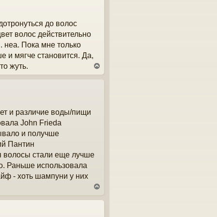
у
т
дотронуться до волос
ь
с
 цвет волос действительно
я
. неа. Пока мне только
к
н
ше и мягче становится. Да,
а
то жуть.
В
ч
е
а
р
л
н
у
у
т
нет и различие воды/пищи
ь
с
овала John Frieda
я
бывало и получше
к
н
ий Пантин
а
я волосы стали еще лучше
ч
го. Раньше использовала
а
л
йф - хоть шампуни у них
у
В
е
р
н