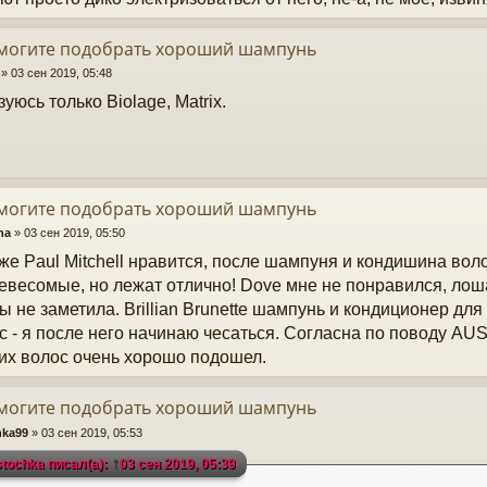
омогите подобрать хороший шампунь
»
03 сен 2019, 05:48
уюсь только Biolage, Matrix.
омогите подобрать хороший шампунь
na
»
03 сен 2019, 05:50
же Paul Mitchell нравится, после шампуня и кондишина вол
евесомые, но лежат отлично! Dove мне не понравился, ло
ы не заметила. Brillian Brunette шампунь и кондиционер дл
с - я после него начинаю чесаться. Согласна по поводу AU
их волос очень хорошо подошел.
омогите подобрать хороший шампунь
hkа99
»
03 сен 2019, 05:53
↑
stochka писал(а):
03 сен 2019, 05:39