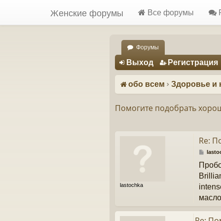
Женские форумы
Все форумы
Форумы
Регистрация
Выход
Р
е
г
и
с
т
р
а
ц
и
я
обо всем
Здоровье и 
Помогите подобрать хоро
Re: 
С
lasto
о
Пробо
о
б
Brill
щ
lastochka
inten
е
н
масло
и
е
Re: П