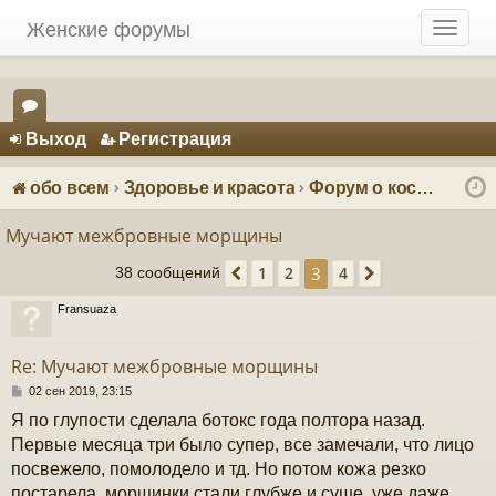
Женские форумы
T
o
g
g
Регистрация
l
Выход
Р
е
г
и
с
т
р
а
ц
и
я
e
ор
n
ум
a
обо всем
Здоровье и красота
Форум о косметике: красота и уход
v
ы
i
Мучают межбровные морщины
g
3
1
2
4
a
38 сообщений
Пред.
След.
t
Fransuaza
i
o
n
Re: Мучают межбровные морщины
С
02 сен 2019, 23:15
о
Я по глупости сделала ботокс года полтора назад.
о
б
Первые месяца три было супер, все замечали, что лицо
щ
посвежело, помолодело и тд. Но потом кожа резко
е
н
постарела, морщинки стали глубже и суше, уже даже