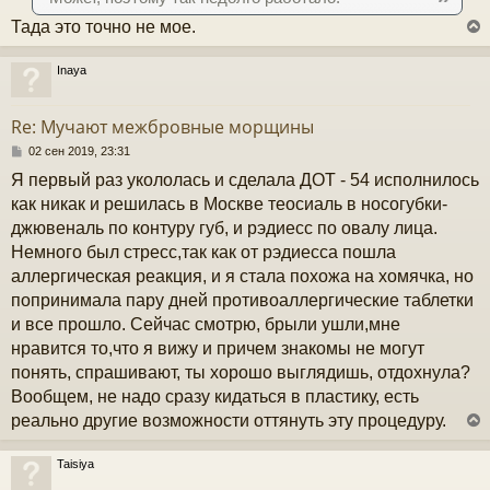
е
у
Тада это точно не мое.
Inaya
у
т
Re: Мучают межбровные морщины
ь
с
С
02 сен 2019, 23:31
о
Я первый раз укололась и сделала ДОТ - 54 исполнилось
к
о
б
как никак и решилась в Москве теосиаль в носогубки-
щ
джювеналь по контуру губ, и рэдиесс по овалу лица.
е
ч
н
Немного был стресс,так как от рэдиесса пошла
и
аллергическая реакция, и я стала похожа на хомячка, но
е
у
попринимала пару дней противоаллергические таблетки
и все прошло. Сейчас смотрю, брыли ушли,мне
нравится то,что я вижу и причем знакомы не могут
понять, спрашивают, ты хорошо выглядишь, отдохнула?
Вообщем, не надо сразу кидаться в пластику, есть
реально другие возможности оттянуть эту процедуру.
Taisiya