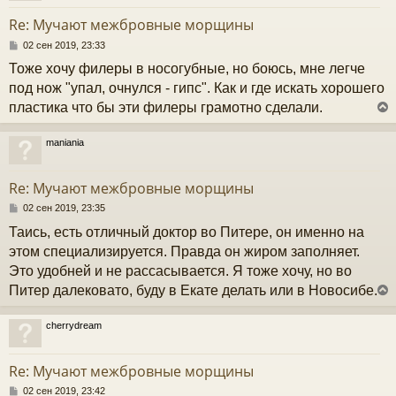
у
т
Re: Мучают межбровные морщины
ь
с
С
02 сен 2019, 23:33
о
Тоже хочу филеры в носогубные, но боюсь, мне легче
к
о
б
под нож "упал, очнулся - гипс". Как и где искать хорошего
щ
пластика что бы эти филеры грамотно сделали.
е
ч
н
и
maniania
е
у
у
т
Re: Мучают межбровные морщины
ь
с
С
02 сен 2019, 23:35
о
Таись, есть отличный доктор во Питере, он именно на
к
о
б
этом специализируется. Правда он жиром заполняет.
щ
Это удобней и не рассасывается. Я тоже хочу, но во
е
ч
н
Питер далековато, буду в Екате делать или в Новосибе.
и
е
у
cherrydream
у
т
Re: Мучают межбровные морщины
ь
с
С
02 сен 2019, 23:42