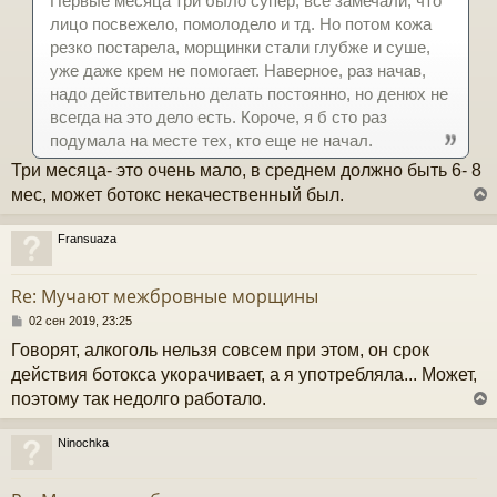
Первые месяца три было супер, все замечали, что
н
лицо посвежело, помолодело и тд. Но потом кожа
и
е
резко постарела, морщинки стали глубже и суше,
у
уже даже крем не помогает. Наверное, раз начав,
надо действительно делать постоянно, но денюх не
всегда на это дело есть. Короче, я б сто раз
подумала на месте тех, кто еще не начал.
Три месяца- это очень мало, в среднем должно быть 6- 8
мес, может ботокс некачественный был.
Fransuaza
у
т
Re: Мучают межбровные морщины
ь
с
С
02 сен 2019, 23:25
о
Говорят, алкоголь нельзя совсем при этом, он срок
к
о
б
действия ботокса укорачивает, а я употребляла... Может,
щ
поэтому так недолго работало.
е
ч
н
и
Ninochka
е
у
у
т