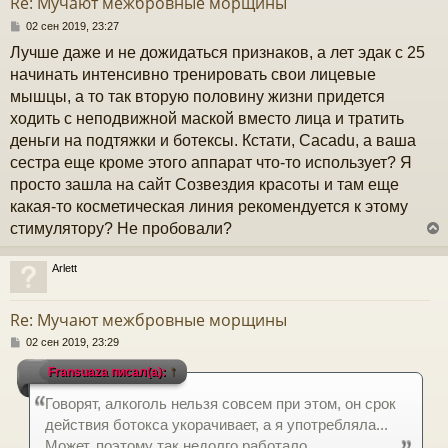
Re: Мучают межбровные морщины
ь
с
С
02 сен 2019, 23:27
о
Лучше даже и не дожидаться признаков, а лет эдак с 25
к
о
б
начинать интенсивно тренировать свои лицевые
щ
мышцы, а то так вторую половину жизни придется
е
ч
н
ходить с неподвижной маской вместо лица и тратить
и
деньги на подтяжки и ботексы. Кстати, Сacadu, а ваша
е
у
сестра еще кроме этого аппарат что-то использует? Я
просто зашла на сайт Созвездия красоты и там еще
какая-то косметическая линия рекомендуется к этому
стимулятору? Не пробовали?
Arlett
у
т
Re: Мучают межбровные морщины
ь
с
С
02 сен 2019, 23:29
о
↑
Fransuaza писал(а):
к
о
б
Говорят, алкоголь нельзя совсем при этом, он срок
щ
е
ч
действия ботокса укорачивает, а я употребляла...
н
Может, поэтому так недолго работало.
и