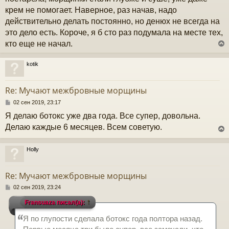
и
крем не помогает. Наверное, раз начав, надо
е
действительно делать постоянно, но денюх не всегда на
это дело есть. Короче, я б сто раз подумала на месте тех,
кто еще не начал.
kotik
у
т
Re: Мучают межбровные морщины
ь
с
С
02 сен 2019, 23:17
о
Я делаю ботокс уже два года. Все супер, довольна.
к
о
б
Делаю каждые 6 месяцев. Всем советую.
щ
е
ч
н
Holly
и
у
е
у
т
Re: Мучают межбровные морщины
ь
с
С
02 сен 2019, 23:24
о
↑
Fransuaza писал(а):
к
о
б
Я по глупости сделала ботокс года полтора назад.
щ
е
ч