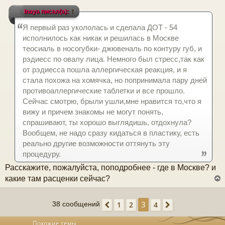
о
↑
Inaya писал(а):
к
о
б
Я первый раз укололась и сделала ДОТ - 54
щ
е
ч
исполнилось как никак и решилась в Москве
н
теосиаль в носогубки- джювеналь по контуру губ, и
и
е
рэдиесс по овалу лица. Немного был стресс,так как
у
от рэдиесса пошла аллергическая реакция, и я
стала похожа на хомячка, но попринимала пару дней
противоаллергические таблетки и все прошло.
Сейчас смотрю, брыли ушли,мне нравится то,что я
вижу и причем знакомы не могут понять,
спрашивают, ты хорошо выглядишь, отдохнула?
Вообщем, не надо сразу кидаться в пластику, есть
реально другие возможности оттянуть эту
процедуру.
Расскажите, пожалуйста, поподробнее - где в Москве? и
какие там расценки сейчас?
3
1
2
4
38 сообщений
Пред.
След.
у
т
Похожие темы