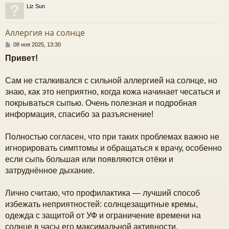
Liz Sun
у
т
Аллергия на солнце
ь
с
С
08 ноя 2025, 13:30
о
Привет!
к
о
б
щ
Сам не сталкивался с сильной аллергией на солнце, но
е
ч
н
знаю, как это неприятно, когда кожа начинает чесаться и
и
покрываться сыпью. Очень полезная и подробная
е
у
информация, спасибо за разъяснение!
Полностью согласен, что при таких проблемах важно не
игнорировать симптомы и обращаться к врачу, особенно
если сыпь большая или появляются отёки и
затруднённое дыхание.
Лично считаю, что профилактика — лучший способ
избежать неприятностей: солнцезащитные кремы,
одежда с защитой от УФ и ограничение времени на
солнце в часы его максимальной активности.