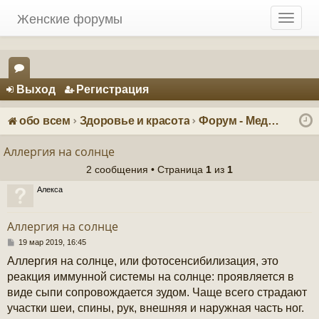
Женские форумы
T
o
g
g
Регистрация
l
Выход
Р
е
г
и
с
т
р
а
ц
и
я
e
ор
n
ум
a
обо всем
Здоровье и красота
Форум - Медицина и здоровье женщины
v
ы
i
Аллергия на солнце
g
2 сообщения • Страница
1
из
1
a
t
Алекса
i
o
Аллергия на солнце
n
С
19 мар 2019, 16:45
о
Аллергия на солнце, или фотосенсибилизация, это
о
б
реакция иммунной системы на солнце: проявляется в
щ
виде сыпи сопровождается зудом. Чаще всего страдают
е
н
участки шеи, спины, рук, внешняя и наружная часть ног.
и