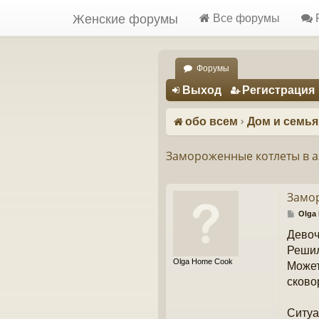
Женские форумы
Все форумы
Форумы
Регистрация
Выход
Р
е
г
и
с
т
р
а
ц
и
я
обо всем
Дом и семья
Замороженные котлеты в а
Замор
С
Olga
о
Девоч
о
б
Решил
щ
Olga Home Cook
Может
е
н
сково
и
е
Ситуа