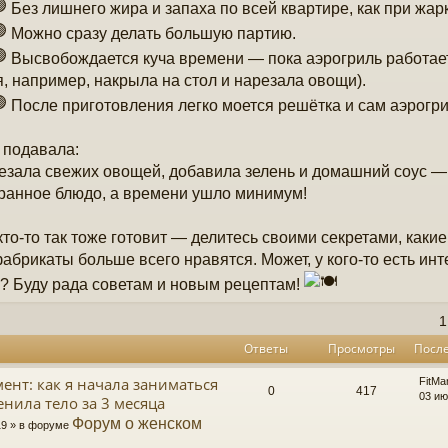
Без лишнего жира и запаха по всей квартире, как при жар
Можно сразу делать большую партию.
Высвобождается куча времени — пока аэрогриль работает
я, например, накрыла на стол и нарезала овощи).
После приготовления легко моется решётка и сам аэрогри
 подавала:
езала свежих овощей, добавила зелень и домашний соус — 
ранное блюдо, а времени ушло минимум!
кто-то так тоже готовит — делитесь своими секретами, какие
абрикаты больше всего нравятся. Может, у кого-то есть и
? Буду рада советам и новым рецептам!
1
Ответы
Просмотры
Посл
ент: как я начала заниматься
FitM
0
417
03 ию
енила тело за 3 месяца
Форум о женском
19 » в форуме