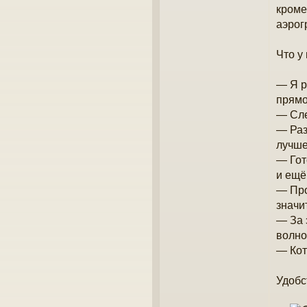
кроме
аэрог
Что у
— Я р
прямо
— Сле
— Раз
лучше
— Гот
и ещё
— Про
значит
— За 
волно
— Кот
Удобс