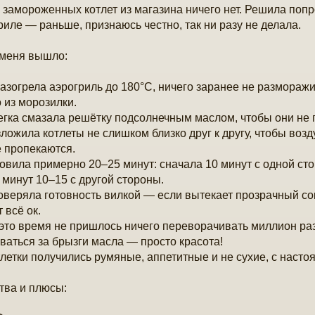
 замороженных котлет из магазина ничего нет. Решила попр
риле — раньше, признаюсь честно, так ни разу не делала.
 меня вышло:
азогрела аэрогриль до 180°С, ничего заранее не размораж
 из морозилки.
гка смазала решётку подсолнечным маслом, чтобы они не 
ложила котлеты не слишком близко друг к другу, чтобы воз
 пропекаются.
овила примерно 20–25 минут: сначала 10 минут с одной ст
 минут 10–15 с другой стороны.
веряла готовность вилкой — если вытекает прозрачный сок
 всё ок.
это время не пришлось ничего переворачивать миллион раз,
ваться за брызги масла — просто красота!
летки получились румяные, аппетитные и не сухие, с насто
тва и плюсы: