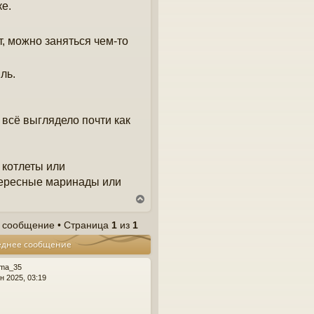
ке.
, можно заняться чем-то
ль.
всё выглядело почти как
 котлеты или
нтересные маринады или
В
е
р
 сообщение • Страница
1
из
1
н
еднее сообщение
у
т
ь
ama_35
с
н 2025, 03:19
я
к
н