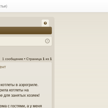
тьи)
FA
Q
1 сообщение • Страница
1
из
1
ент
котлеты в аэрогриле.
рила котлеты на
е для занятых хозяек!
ома с гостями, а у меня