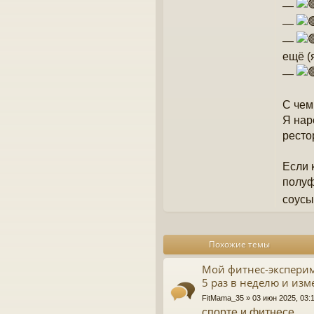
—
—
—
ещё (
—
С чем
Я нар
ресто
Если 
полуф
соусы
Похожие темы
Мой фитнес-эксперим
5 раз в неделю и изм
FitMama_35
» 03 июн 2025, 03:
спорте и фитнесе