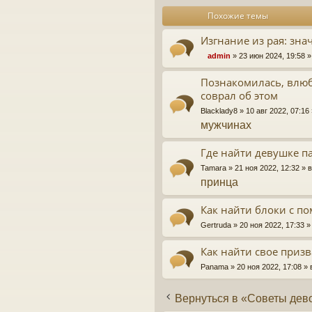
Похожие темы
Изгнание из рая: зна
admin
» 23 июн 2024, 19:58 
Познакомилась, влюб
соврал об этом
Blacklady8
» 10 авг 2022, 07:1
мужчинах
Где найти девушке п
Tamara
» 21 ноя 2022, 12:32 »
принца
Как найти блоки с п
Gertruda
» 20 ноя 2022, 17:33 
Как найти свое приз
Panama
» 20 ноя 2022, 17:08 
Вернуться в «Советы дев