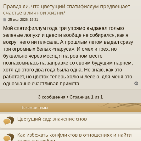
т
Правда ли, что цветущий спатифиллум предвещает
ь
счастье в личной жизни?
с
С
25 июл 2026, 19:31
к
о
Мой спатифиллум года три упрямо выдавал только
о
б
зеленые лопухи и цвести вообще не собирался, как я
ч
щ
вокруг него ни плясала. А прошлым летом выдал сразу
е
н
три огромных белых «паруса». И смех и грех, но
и
у
буквально через месяц я на ровном месте
е
познакомилась на заправке со своим будущим парнем,
хотя до этого два года была одна. Не знаю, как это
работает, но цветок теперь холю и лелею, для меня это
однозначно счастливая примета.
3 сообщения • Страница
1
из
1
у
Похожие темы
т
ь
Цветущий сад: значение снов
с
к
Как избежать конфликтов в отношениях и найти
счастье в любви