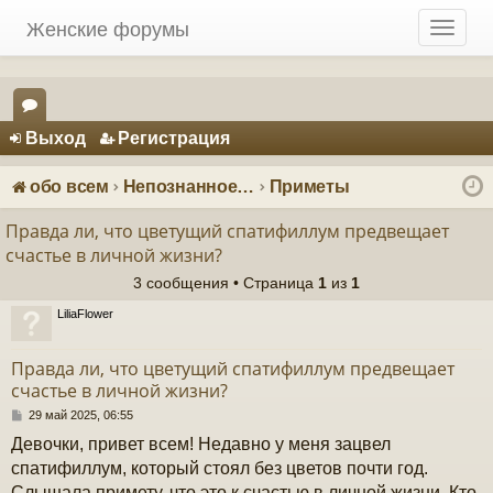
Женские форумы
T
o
g
g
Регистрация
l
Выход
Р
е
г
и
с
т
р
а
ц
и
я
e
ор
n
ум
a
обо всем
Непознанное: загадки и тайны
Приметы
v
ы
i
Правда ли, что цветущий спатифиллум предвещает
g
счастье в личной жизни?
a
3 сообщения • Страница
1
из
1
t
i
LiliaFlower
o
n
Правда ли, что цветущий спатифиллум предвещает
счастье в личной жизни?
С
29 май 2025, 06:55
о
Девочки, привет всем! Недавно у меня зацвел
о
б
спатифиллум, который стоял без цветов почти год.
щ
Слышала примету, что это к счастью в личной жизни. Кто-