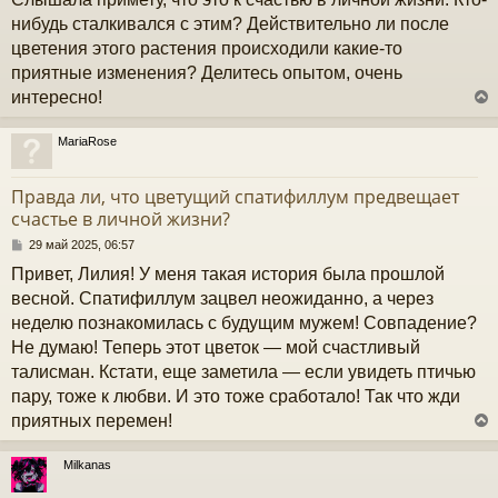
е
н
нибудь сталкивался с этим? Действительно ли после
и
цветения этого растения происходили какие-то
е
приятные изменения? Делитесь опытом, очень
интересно!
MariaRose
у
т
Правда ли, что цветущий спатифиллум предвещает
ь
счастье в личной жизни?
с
С
29 май 2025, 06:57
к
о
Привет, Лилия! У меня такая история была прошлой
о
б
весной. Спатифиллум зацвел неожиданно, а через
ч
щ
неделю познакомилась с будущим мужем! Совпадение?
е
н
Не думаю! Теперь этот цветок — мой счастливый
и
у
талисман. Кстати, еще заметила — если увидеть птичью
е
пару, тоже к любви. И это тоже сработало! Так что жди
приятных перемен!
Milkanas
у