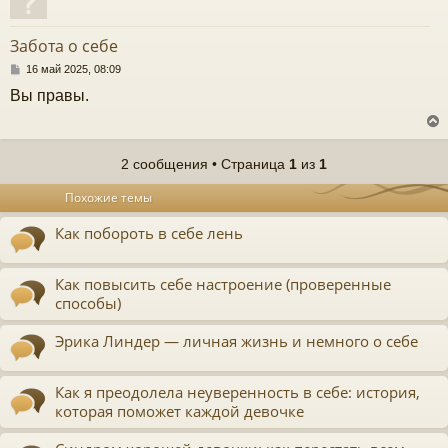
у
т
Забота о себе
ь
с
С
16 май 2025, 08:09
о
Вы правы.
к
о
б
щ
е
ч
н
2 сообщения • Страница
1
из
1
и
у
е
у
Похожие темы
т
ь
Как побороть в себе лень
с
к
Как повысить себе настроение (проверенные
способы)
ч
Эрика Линдер — личная жизнь и немного о себе
у
Как я преодолела неуверенность в себе: история,
которая поможет каждой девочке