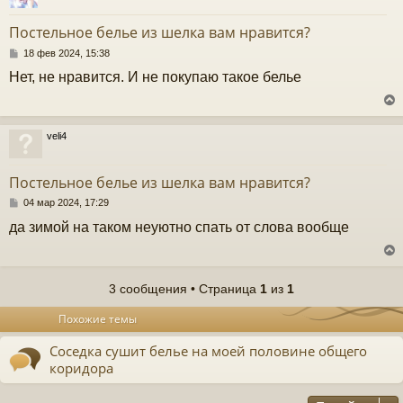
у
е
т
Постельное белье из шелка вам нравится?
ь
с
С
18 фев 2024, 15:38
о
Нет, не нравится. И не покупаю такое белье
к
о
б
щ
е
ч
н
veli4
и
у
е
у
т
Постельное белье из шелка вам нравится?
ь
с
С
04 мар 2024, 17:29
о
да зимой на таком неуютно спать от слова вообще
к
о
б
щ
е
ч
н
3 сообщения • Страница
1
из
1
и
у
е
у
Похожие темы
т
ь
Соседка сушит белье на моей половине общего
с
коридора
к