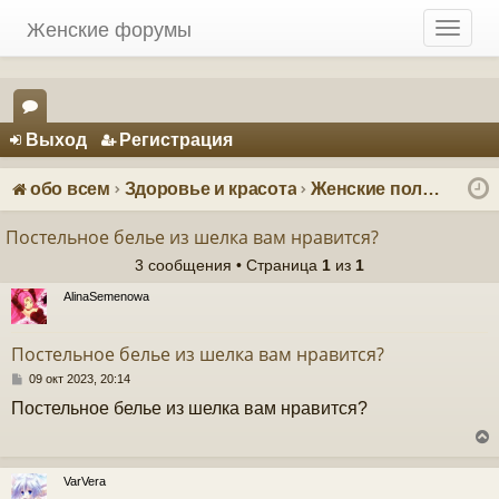
Женские форумы
T
o
g
g
Регистрация
l
Выход
Р
е
г
и
с
т
р
а
ц
и
я
e
ор
n
ум
a
обо всем
Здоровье и красота
Женские полезные советы и статьи для домохозяек
v
ы
i
Постельное белье из шелка вам нравится?
g
3 сообщения • Страница
1
из
1
a
t
AlinaSemenowa
i
o
Постельное белье из шелка вам нравится?
n
С
09 окт 2023, 20:14
о
Постельное белье из шелка вам нравится?
о
б
щ
е
н
VarVera
и